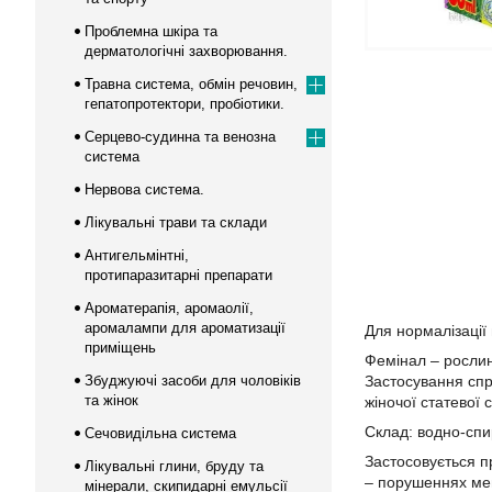
Проблемна шкіра та
дерматологічні захворювання.
Травна система, обмін речовин,
гепатопротектори, пробіотики.
Серцево-судинна та венозна
система
Нервова система.
Лікувальні трави та склади
Антигельмінтні,
протипаразитарні препарати
Ароматерапія, аромаолії,
аромалампи для ароматизації
Для нормалізації
приміщень
Фемінал – рослин
Збуджуючі засоби для чоловіків
Застосування спр
та жінок
жіночої статевої 
Склад: водно-спир
Сечовидільна система
Застосовується п
Лікувальні глини, бруду та
– порушеннях мен
мінерали, скипидарні емульсії