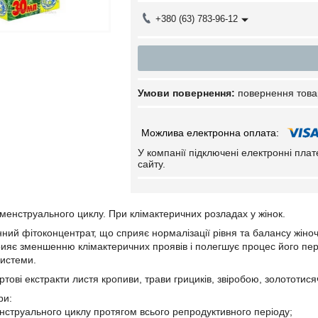
+380 (63) 783-96-12
повернення това
У компанії підключені електронні пла
сайту.
 менструального циклу. При клімактеричних розладах у жінок.
ний фітоконцентрат, що сприяє нормалізації рівня та балансу жіночи
ияє зменшенню клімактеричних проявів і полегшує процес його пе
системи.
тові екстракти листя кропиви, трави грициків, звіробою, золототисяч
ри:
струального циклу протягом всього репродуктивного періоду;