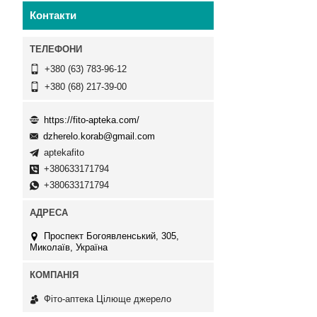
Контакти
+380 (63) 783-96-12
+380 (68) 217-39-00
https://fito-apteka.com/
dzherelo.korab@gmail.com
aptekafito
+380633171794
+380633171794
Проспект Богоявленський, 305,
Миколаїв, Україна
Фіто-аптека Цілюще джерело