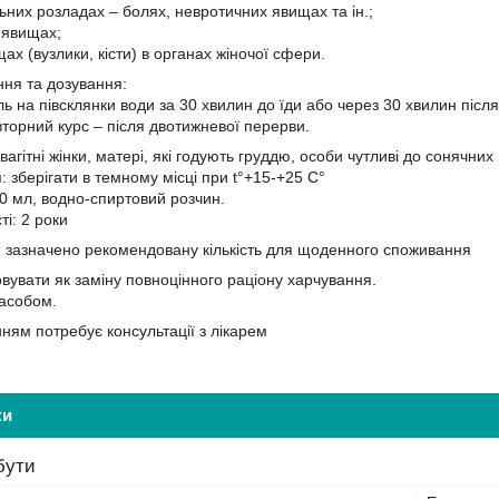
них розладах – болях, невротичних явищах та ін.;
 явищах;
х (вузлики, кісти) в органах жіночої сфери.
ння та дозування:
ь на півсклянки води за 30 хвилин до їди або через 30 хвилин після
вторний курс – після двотижневої перерви.
агітні жінки, матері, які годують груддю, особи чутливі до сонячни
: зберігати в темному місці при t°+15-+25 C°
0 мл, водно-спиртовий розчин.
і: 2 роки
 зазначено рекомендовану кількість для щоденного споживання
овувати як заміну повноцінного раціону харчування.
засобом.
ням потребує консультації з лікарем
ки
бути