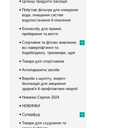
Цілющі продукти ласощів
Побутові фільтри для очищення
води, очищення систем
водопостачання й опалення
Екозасобу для прання,
прибирання та миття
Спортивне та фітнес-живлення,
всі паверліфтинги та
бодибілдингу, тренажери, одяг
Товари для спортсменів
Антипаразитні засоби
Вироби з шунгіту, енерго-
біолокація для зміцнення
здоров'я й профілактики хвороб
Новинки Серпня 2024
НОВИНКИ
Суперфуд
Товари для схуднення та