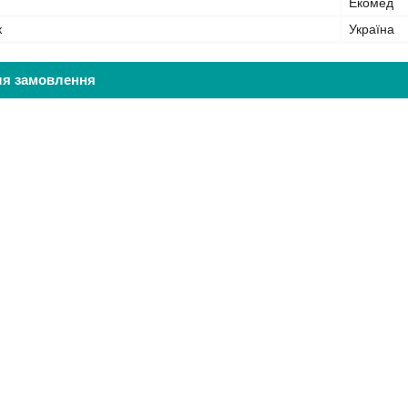
Екомед
к
Україна
ля замовлення