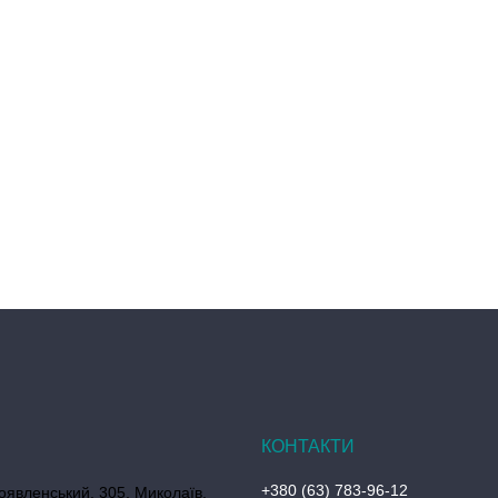
+380 (63) 783-96-12
оявленський, 305, Миколаїв,