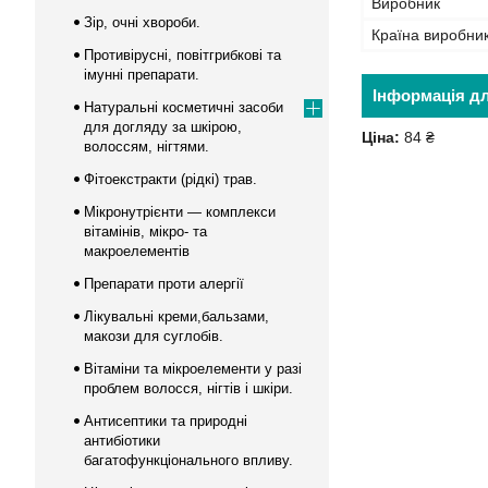
Виробник
Зір, очні хвороби.
Країна виробни
Противірусні, повітгрибкові та
імунні препарати.
Інформація д
Натуральні косметичні засоби
для догляду за шкірою,
Ціна:
84 ₴
волоссям, нігтями.
Фітоекстракти (рідкі) трав.
Мікронутрієнти — комплекси
вітамінів, мікро- та
макроелементів
Препарати проти алергії
Лікувальні креми,бальзами,
макози для суглобів.
Вітаміни та мікроелементи у разі
проблем волосся, нігтів і шкіри.
Антисептики та природні
антибіотики
багатофункціонального впливу.