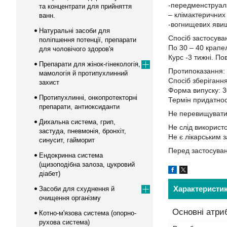
-передменструаль
та концентрати для прийняття
– клімактеричних
ванн.
-вогнищевих явища
Натуральні засоби для
Спосіб застосува
поліпшення потенції, препарати
По 30 – 40 крапел
для чоловічого здоров'я
Курс -3 тижні. По
Препарати для жінок-гінекологія,
Протипоказання: в
мамологія й протипухлинний
Спосіб зберігання
захист
Форма випуску: 3
Протипухлинні, онкопротекторні
Термін придатност
препарати, антиоксиданти
Не перевищувати
Дихальна система, грип,
Не слід використ
застуда, пневмонія, бронхіт,
Не є лікарським 
синусит, гайморит
Перед застосуван
Ендокринна система
(щизоподібна залоза, цукровий
діабет)
Характеристи
Засоби для схуднення й
очищення організму
Основні атри
Котно-м'язова система (опорно-
рухова система)