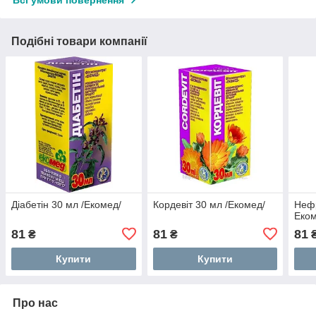
Всі умови повернення
Подібні товари компанії
Діабетін 30 мл /Екомед/
Кордевіт 30 мл /Екомед/
Нефр
Еком
81
81
81
₴
₴
Купити
Купити
Про нас