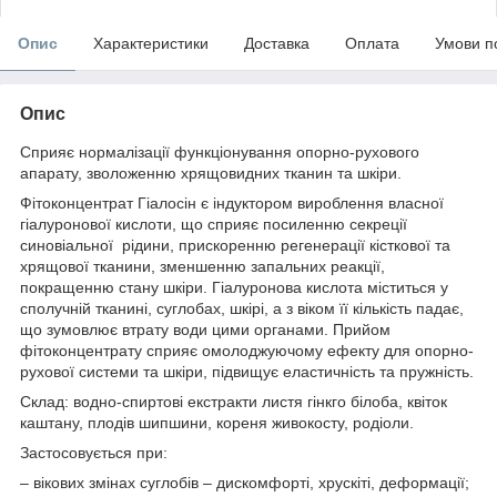
Опис
Характеристики
Доставка
Оплата
Умови п
Опис
Сприяє нормалізації функціонування опорно-рухового
апарату, зволоженню хрящовидних тканин та шкіри.
Фітоконцентрат Гіалосін є індуктором вироблення власної
гіалуронової кислоти, що сприяє посиленню секреції
синовіальної рідини, прискоренню регенерації кісткової та
хрящової тканини, зменшенню запальних реакції,
покращенню стану шкіри. Гіалуронова кислота міститься у
сполучній тканині, суглобах, шкірі, а з віком її кількість падає,
що зумовлює втрату води цими органами. Прийом
фітоконцентрату сприяє омолоджуючому ефекту для опорно-
рухової системи та шкіри, підвищує еластичність та пружність.
Склад: водно-спиртові екстракти листя гінкго білоба, квіток
каштану, плодів шипшини, кореня живокосту, родіоли.
Застосовується при:
– вікових змінах суглобів – дискомфорті, хрускіті, деформації;