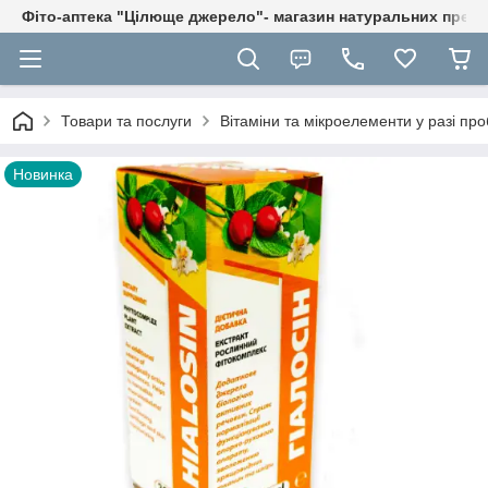
Фіто-аптека "Цілюще джерело"- магазин натуральних препа
Товари та послуги
Вітаміни та мікроелементи у разі проб
Новинка