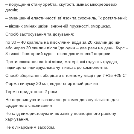
– порущенні стану хребта, скутості, змінах міжхребцевих
дисків;
– зменшенні еластичності зв`язок та сухожиль, їх розтягненні;
– вікових змінах шкіри, зниженій пружності, зморшках.
Спосіб застосування та дозування:
по 30 – 40 крапель на півсклянки води за 20 хвилин до їди
або через 20 хвилин після їди один – два рази на день. Курс –
3 тижні. Повторний курс – після двотижневої перерви.
Протипоказання:вагітні жінки, матері, які годують груддю,
підвищена індивідуальна чутливість до компонентів.
Спосіб зберігання: зберігати в темному місці при t°+15-+25 C°
Форма випуску:30 мл, водно-спиртовий розчин.
Термін придатності:2 роки
Не перевищувати зазначено рекомендовану кількість для
щоденного споживання
Не слід використовувати як заміну повноцінного раціону
харчування.
Не є лікарським засобом.