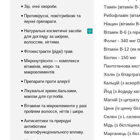
Зір, очні хвороби.
Тіамін (вітамін B-
Рибофлавін (вітам
Противірусні, повітгрибкові та
імунні препарати.
Ніацин (вітамін B-
Натуральні косметичні засоби
Вітамін B-6 (з пі
для догляду за шкірою,
Фолат - 340 мкг 
волоссям, нігтями.
Вітамін B-12 (як 
Фітоекстракти (рідкі) трав.
Біотин - 150 мкг
Мікронутрієнти — комплекси
Пантотенова кисло
вітамінів, мікро- та
макроелементів
Холін (з бітартрат
Препарати проти алергії
Кальцій (з аскорб
Лікувальні креми,бальзами,
Йод (з йодиду кал
макози для суглобів.
Магній (з цитрату
Вітаміни та мікроелементи у разі
Цинк (із цинку бі
проблем волосся, нігтів і шкіри.
Селен (з L-селено
Антисептики та природні
Мідь (з бісгліцин
антибіотики
багатофункціонального впливу.
Марганець (з біс