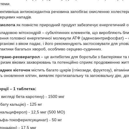
стеми.
ективніша антиоксидантна речовина запобігає окисленню холестер
ерцевих нападів.
кислота
як повністю природний продукт забезпечує енергетичний обм
кладовою мітохондрій – субклітинних елементів, що виробляють близ
ння головної енергетичної молекули АТФ (аденозинтрифосфат) – єдин
рганізмі з віком падає, і його рекомендують застосовувати для упов
ілактики багатьох хвороб, особливо серцево-судинних.
транс-ресвератрол
– це антибіотик для боротьби з бактеріями та 
 ризик вікових захворювань та потенційно сприяє продовженню житт
адних кісточок
містить багато цукрів (глікозиди, фруктозу), вітамі
ь оновлення клітин, виявляє протизапальну та загоювальну дію, допо
рції – 1 таблетка:
 вигляді бета-каротину) - 1500 мкг
рбату кальцію) - 125 мг
гокальциферол) - 12,5 мкг (500 МО)
альфа-токоферилсукцинат) - 50 мг
тонадіон) - 17,5 мкг