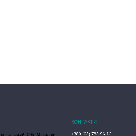
+380 (63) 783-96-12
оявленський, 305, Миколаїв,