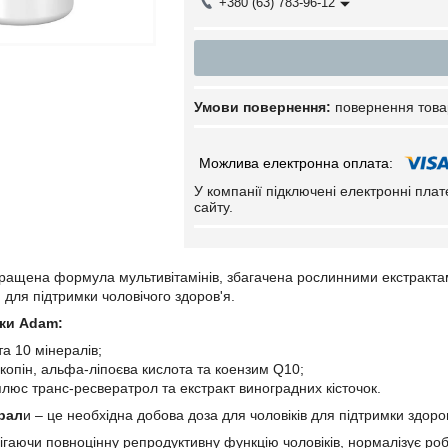
+380 (63) 783-96-12
повернення това
У компанії підключені електронні пла
сайту.
ращена формула мультивітамінів, збагачена рослинними екстрактам
для підтримки чоловічого здоров'я.
ки Adam:
 та 10 мінералів;
ікопін, альфа-ліпоєва кислота та коензим Q10;
люс транс-ресвератрол та екстракт виноградних кісточок.
ерал
и – це необхідна добова доза для чоловіків для підтримки здоро
ігаючи повноцінну репродуктивну функцію чоловіків, нормалізує ро