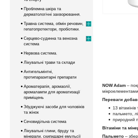
Проблемна шкіра та
дерматологічні захворювання.
Травна система, обмін речовин,
гепатопротектори, пробіотики.
Серцево-судинна та венозна
система
Нервова система.
Лікувальні трави та склади
Антигельмінтні,
протипаразитарні препарати
NOW Adam
– пок
Ароматерапія, аромаолії,
мікроелементами 
аромалампи для ароматизації
приміщень
Переваги добав
Збуджуючі засоби для чоловіків
13 вітамінів
та жінок
пальмето, л
природний п
Сечовидільна система
Вітаміни та мін
Лікувальні глини, бруду та
Пальмето
– збер
мінерали, скипидарні емульсії