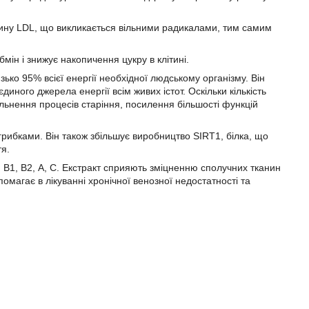
ину LDL, що викликається вільними радикалами, тим самим
ін і знижує накопичення цукру в клітині.
ько 95% всієї енергії необхідної людському організму. Він
ого джерела енергії всім живих істот. Оскільки кількість
ільнення процесів старіння, посилення більшості функцій
грибками. Він також збільшує виробництво SIRT1, білка, що
я.
ни В1, В2, А, С. Екстракт сприяють зміцненню сполучних тканин
магає в лікуванні хронічної венозної недостатності та