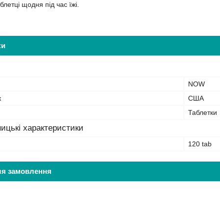
летці щодня під час їжі.
ки
NOW
к
США
Таблетки
ицькі характеристики
120 tab
ля замовлення