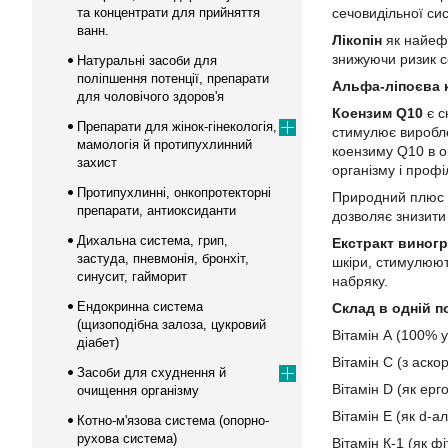
та концентрати для прийняття
сечовидільної си
ванн.
Лікопін
як найеф
знижуючи ризик с
Натуральні засоби для
поліпшення потенції, препарати
Альфа-ліпоєва 
для чоловічого здоров'я
Коензим Q10
є с
Препарати для жінок-гінекологія,
стимулює виробле
мамологія й протипухлинний
коензиму Q10 в о
захист
організму і проф
Протипухлинні, онкопротекторні
Природний плюс
препарати, антиоксиданти
дозволяє знизити
Дихальна система, грип,
Екстракт виногр
застуда, пневмонія, бронхіт,
шкіри, стимулюют
синусит, гайморит
набряку.
Ендокринна система
Склад в одній по
(щизоподібна залоза, цукровий
Вітамін А (100% у
діабет)
Вітамін С (з аско
Засоби для схуднення й
Вітамін D (як ер
очищення організму
Вітамін Е (як d-
Котно-м'язова система (опорно-
рухова система)
Вітамін К-1 (як фі