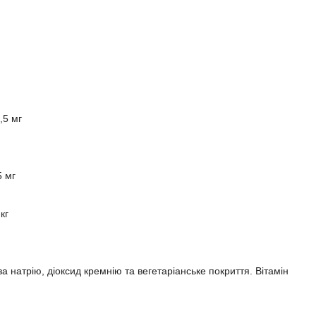
,5 мг
5 мг
кг
натрію, діоксид кремнію та вегетаріанське покриття. Вітамін