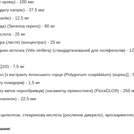
у хрому) - 100 мкг
дату натрію) - 37,5 мкг
калію) - 12,5 мг
а) (Serenoa repens) - 80 мг
слота - 25 мг
ра (листя) (концентрат) - 25 мг
них кісточок (Vitis vinifera) (стандартизований для поліфенолів) - 12
10) - 7,5 мг
 [з екстракту японського горця (Polygonum cuspidatum) (корінь)] - 
ту помідорів) - 1,5 мг
ту квіток чорнобривців) (оксамитці прямостоячі) (FloraGLO®) - 250 м
нахінон) - 22,5 мкг
:
 целюлоза, стеаринова кислота (рослинне джерело), кроскармеллоза 
ання: