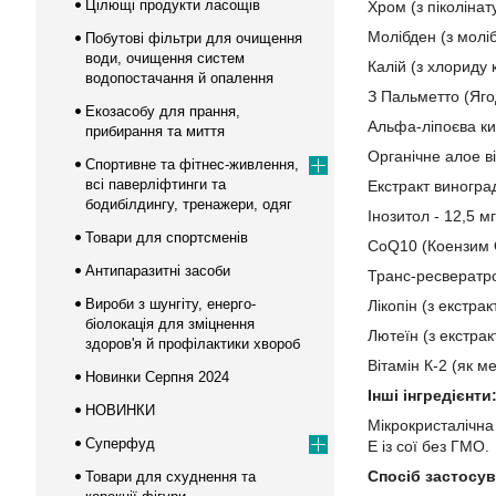
Цілющі продукти ласощів
Хром (з піколінат
Молібден (з моліб
Побутові фільтри для очищення
води, очищення систем
Калій (з хлориду 
водопостачання й опалення
З Пальметто (Ягод
Екозасобу для прання,
Альфа-ліпоєва ки
прибирання та миття
Органічне алое ві
Спортивне та фітнес-живлення,
всі паверліфтинги та
Екстракт виноград
бодибілдингу, тренажери, одяг
Інозитол - 12,5 мг
Товари для спортсменів
CoQ10 (Коензим Q
Антипаразитні засоби
Транс-ресвератрол
Вироби з шунгіту, енерго-
Лікопін (з екстрак
біолокація для зміцнення
Лютеїн (з екстрак
здоров'я й профілактики хвороб
Вітамін К-2 (як ме
Новинки Серпня 2024
Інші інгредієнти
НОВИНКИ
Мікрокристалічна
Суперфуд
Е із сої без ГМО.
Спосіб застосув
Товари для схуднення та