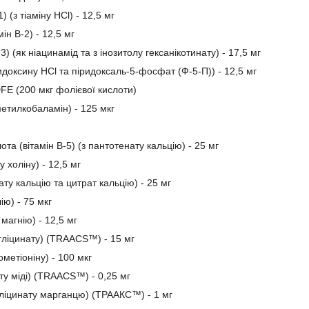
1) (з тіаміну HCl) - 12,5 мг
ін B-2) - 12,5 мг
3) (як ніацинамід та з інозитолу гексанікотинату) - 17,5 мг
ридоксину HCl та піридоксаль-5-фосфат (Ф-5-П)) - 12,5 мг
DFE (200 мкг фолієвої кислоти)
метилкобаламін) - 125 мкг
та (вітамін B-5) (з пантотенату кальцію) - 25 мг
у холіну) - 12,5 мг
ату кальцію та цитрат кальцію) - 25 мг
ію) - 75 мкг
 магнію) - 12,5 мг
сгліцинату) (TRAACS™) - 15 мг
метіоніну) - 100 мкг
ату міді) (TRAACS™) - 0,25 мг
гліцинату марганцю) (ТРААКС™) - 1 мг