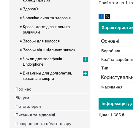
корекції фігури
Приймати по 1 таб
Здоров'я
Чоловіча сила та здоров’я
Краса, догляд за тілом та
Характеристи
обличчям
Основні
Засоби для волосся
Засоби від шкідливих звичок
Виробник
Чохли для телефонів
Країна виробни
Endorphone
Тип
Витамины для долголетия,
Користувальн
красоты и спорта
Фасування
Про нас
Відгуки
Інформація д
Фотогалерея
Питання та відповіді
Ціна:
1 685 ₴
Повернення та обмін товару