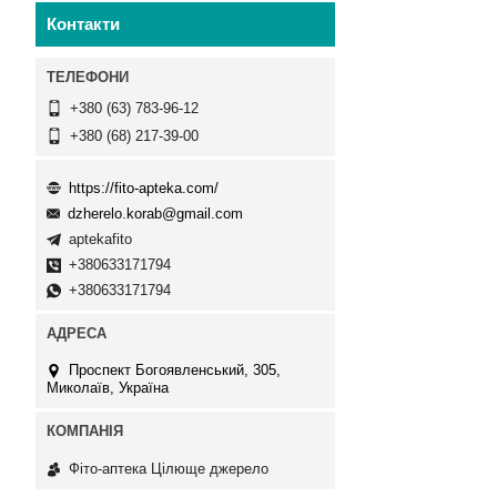
Контакти
+380 (63) 783-96-12
+380 (68) 217-39-00
https://fito-apteka.com/
dzherelo.korab@gmail.com
aptekafito
+380633171794
+380633171794
Проспект Богоявленський, 305,
Миколаїв, Україна
Фіто-аптека Цілюще джерело