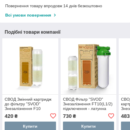
Повернення товару впродовж 14 днів безкоштовно
Всі умови повернення
Подібні товари компанії
СВОД Змінний картридж
СВОД Фільтр "SVOD"
СВО
до фільтру "SVOD"
Знезалізнення FT10(L1/2)
карт
Знезалізнення F10
підключення - латунна
Знез
різьба
420
730
483
₴
₴
Купити
Купити