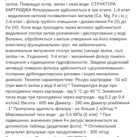
заліза. Покращує колір, запах і смак води. СТРУКТУРА
КАРТРИДЖА Фільтрування здійснюється в три етапи: 1-й етап
- видалення катіонів полівалентних металів (Са, Мg, Fe і ін.);
2-й етап - фільтр грубого очищення і доокислення Fe (II) до
Fe (III). Коли вода проходить через волокно здійснюється
видалення сполук заліза розчинених і диспергованих у воді.
Волокно, обробляється з метою утворення на його поверхні
комплексу функціональних груп, які забезпечують
максимальне вилучення сполук заліза (оксиди заліза, солі
заліза і ін. З'єднання). 3-й етап - механічний фільтр тонкого
очищення з підвищеною гідрофільностю. Завдяки додатковій
активації поверхні фільтра здійснюється «доуловлювання»
полярних дрібнодисперсних речовин і інших механічних
домішок. Технічні характеристики: Ресурс картриджа - 50 м3
(при вмісті заліза у воді 4 мг/л) * Температура води при
проходженні через картридж - від 5 °С до 40 °С Зниження
тиску води при проходженні через картридж - від 0,2 до 0,4
кгс/см2 Висота - 605 мм Діаметр - 180 мм Діаметр різьблення
- 1" Пропускна здатність фільтра - не більше 1 м3/год **
Максимальний тиск води - до 0,6 МПа (6 атм). * При
підвищених значеннях рівня Fe ресурс визначається за
допомогою таблиць (додаткове фото). ** Оптимальний
результат фільтрації при продуктивності - 300 л/год