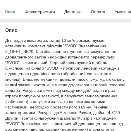
Опис
Характеристики
Доставка
Оплата
Умови п
Опис
Для води з вмістом заліза до 10 мг/л рекомендуємо
встановити комплект фільтрів "SVOD" Знезалізнення
3_OFFT_BB20. Для збільшення ступеня затримування по
двовалентного заліза необхідно встановити передфільтр
"SVOD" - окислюючий. Перший фільтруючий щабель:
Окислюючий фільтр "SVOD" - поліпропіленовий картридж з
підвищеною гідрофільностю (оброблений синглентним
киснем). Видаляє механічні домішки, пісок, іржу, мул, окалину,
великі зважені частинки з метою додаткової активації поверхні
фільтра. Ресурс залежить від складу вихідної води і в разі
втрати пропускної здатності, в результаті зашламовування
(забивання) сполуками заліза та іншими зваженими
частинками, необхідно провести його заміну. Технічні
характеристики: Ресурс - до 6 місяців Розмір, дюйм - 4,5*20
Другий і третій фільтруючий щабель: Фільтр з картриджем
"SVOD" Знезалізнення - призначений для очищення води від
розчинених і диспергованих (нерозчинних) в воді сполук