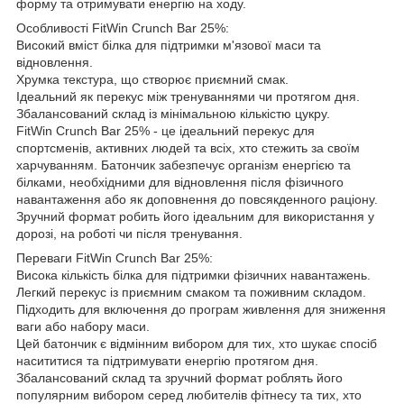
форму та отримувати енергію на ходу.
Особливості FitWin Crunch Bar 25%:
Високий вміст білка для підтримки м'язової маси та
відновлення.
Хрумка текстура, що створює приємний смак.
Ідеальний як перекус між тренуваннями чи протягом дня.
Збалансований склад із мінімальною кількістю цукру.
FitWin Crunch Bar 25% - це ідеальний перекус для
спортсменів, активних людей та всіх, хто стежить за своїм
харчуванням. Батончик забезпечує організм енергією та
білками, необхідними для відновлення після фізичного
навантаження або як доповнення до повсякденного раціону.
Зручний формат робить його ідеальним для використання у
дорозі, на роботі чи після тренування.
Переваги FitWin Crunch Bar 25%:
Висока кількість білка для підтримки фізичних навантажень.
Легкий перекус із приємним смаком та поживним складом.
Підходить для включення до програм живлення для зниження
ваги або набору маси.
Цей батончик є відмінним вибором для тих, хто шукає спосіб
насититися та підтримувати енергію протягом дня.
Збалансований склад та зручний формат роблять його
популярним вибором серед любителів фітнесу та тих, хто