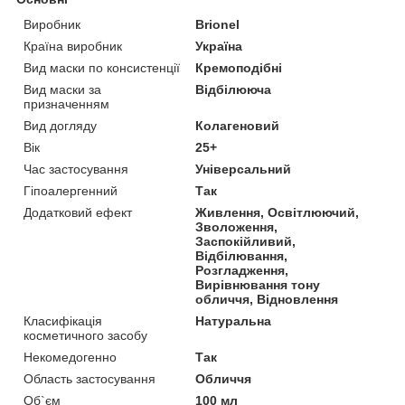
Виробник
Brionel
Країна виробник
Україна
Вид маски по консистенції
Кремоподібні
Вид маски за
Відбілююча
призначенням
Вид догляду
Колагеновий
Вік
25+
Час застосування
Універсальний
Гіпоалергенний
Так
Додатковий ефект
Живлення, Освітлюючий,
Зволоження,
Заспокійливий,
Відбілювання,
Розгладження,
Вирівнювання тону
обличчя, Відновлення
Класифікація
Натуральна
косметичного засобу
Некомедогенно
Так
Область застосування
Обличчя
Об`єм
100 мл