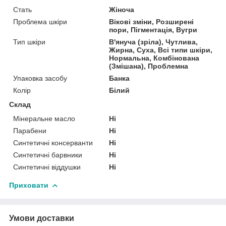
Стать
Жіноча
Проблема шкіри
Вікові зміни, Розширені
пори, Пігментація, Вугри
Тип шкіри
В'януча (зріла), Чутлива,
Жирна, Суха, Всі типи шкіри,
Нормальна, Комбінована
(Змішана), Проблемна
Упаковка засобу
Банка
Колір
Білий
Склад
Мінеральне масло
Ні
Парабени
Ні
Синтетичні консерванти
Ні
Синтетичні барвники
Ні
Синтетичні віддушки
Ні
Приховати
Умови доставки