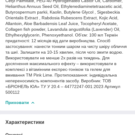
Cetyl Palmitate, PEG-40 Hydrogenated Castor Oil, Carbomer,
Helianthus Annuus Seed Oil, Ethylenediaminetetraacetic acid,
Butyrospermum parkii, Kaolin, Butylene Glycol , Sigesbeckia
Orientalis Extract , Rabdosia Rubescens Extract, Kojic Acid,
Allantoin, Aloe Barbadensis Leaf Juice, Tocopheryl Acetate,
Collagen fish powder, Lavandula angustifolia (Lavender) Oil,
Ethylhexylglycerin, Phenoxyethanol. Об’єм: 100 мл Термін
придатності: 12 місяців від дати виробництва. Спосіб
застосування: нанести тонким шаром на чисту шкіру обличчя
та шиї. Залишити на 10-15 хвилин, після чого змити водою.
Використовувати не менше 2х разів на тиждень. Для
досягнення максимального ефекту – використовувати в
комплексі з вітамінним експрес-тоніком та гелем для
вмивання ТМ Pink Lime. Протипоказання: індивідуальна
непереносимість компонентів засобу. Виробник: ТОВ
«БРІОНЕЛЬ ЮА» ТУ У 20.4 – 44772247-001:2023 Артикул
500112
Приховати
Характеристики
Основні