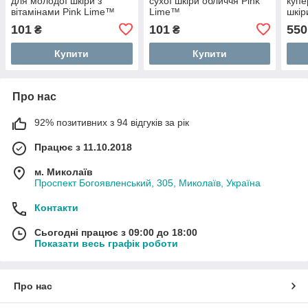
для молодої шкіри з
сухої шкіри обличчя Pink
купе
вітамінами Pink Lime™
Lime™
шкір
Lime
101
101
550
₴
₴
Купити
Купити
Про нас
92% позитивних з 94 відгуків за рік
Працює з 11.10.2018
м. Миколаїв
Проспект Богоявленський, 305, Миколаїв, Україна
Контакти
Сьогодні працює з 09:00 до 18:00
Показати весь графік роботи
Про нас