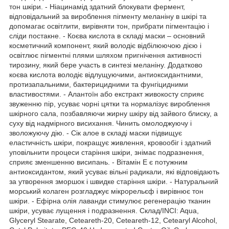
тон шкіри. - Ніацинамід здатний блокувати фермент,
відповідальний за вироблення пігменту меланіну в шкірі та
допомагає освітлити, вирівняти тон, прибрати пігментацію і
сліди постакне. - Коєва кислота в складі маски – основний
косметичний компонент, який володіє відбілюючою дією і
освітлює пігментні плями шляхом пригнічення активності
тирозину, який бере участь в синтезі меланіну. Додатково
коєва кислота володіє відлущуючими, антиоксидантними,
протизапальними, бактерицидними та фунгіцидними
властивостями. - Алантоїн або екстракт живокосту сприяє
звуженню пір, усуває чорні цятки та нормалізує вироблення
шкірного сала, позбавляючи жирну шкіру від зайвого блиску, а
суху від надмірного висихання. Чинить омолоджуючу і
зволожуючу дію. - Сік алое в складі маски підвищує
еластичність шкіри, покращує живлення, кровообіг і здатний
уповільнити процеси старіння шкіри, знімає подразнення,
сприяє зменшенню висипань. - Вітамін Е є потужним
антиоксидантом, який усуває вільні радикали, які відповідають
за утворення зморшок і швидке старіння шкіри. - Натуральний
морський колаген розгладжує мікрорельєф і вирівнює тон
шкіри. - Ефірна олія лаванди стимулює регенерацію тканин
шкіри, усуває лущення і подразнення. Склад/INCI: Aqua,
Glyceryl Stearate, Ceteareth-20, Ceteareth-12, Cetearyl Alcohol,