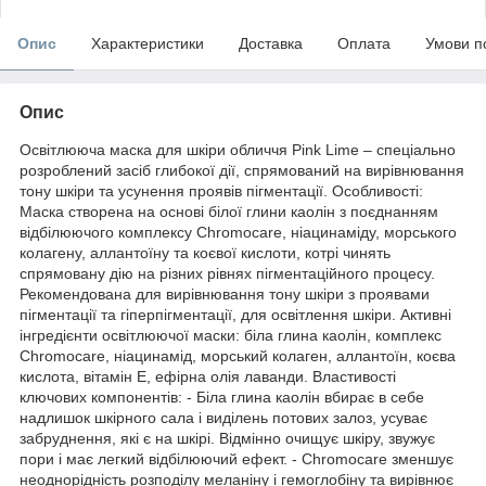
Опис
Характеристики
Доставка
Оплата
Умови п
Опис
Освітлююча маска для шкіри обличчя Pink Lime – спеціально
розроблений засіб глибокої дії, спрямований на вирівнювання
тону шкіри та усунення проявів пігментації. Особливості:
Маска створена на основі білої глини каолін з поєднанням
відбілюючого комплексу Chromocare, ніацинаміду, морського
колагену, аллантоїну та коєвої кислоти, котрі чинять
спрямовану дію на різних рівнях пігментаційного процесу.
Рекомендована для вирівнювання тону шкіри з проявами
пігментації та гіперпігментації, для освітлення шкіри. Активні
інгредієнти освітлюючої маски: біла глина каолін, комплекс
Chromocare, ніацинамід, морський колаген, аллантоїн, коєва
кислота, вітамін Е, ефірна олія лаванди. Властивості
ключових компонентів: - Біла глина каолін вбирає в себе
надлишок шкірного сала і виділень потових залоз, усуває
забруднення, які є на шкірі. Відмінно очищує шкіру, звужує
пори і має легкий відбілюючий ефект. - Chromocare зменшує
неоднорідність розподілу меланіну і гемоглобіну та вирівнює