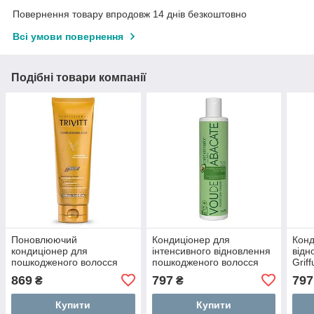
Повернення товару впродовж 14 днів безкоштовно
Всі умови повернення
Подібні товари компанії
Поновлюючий
Кондиціонер для
Конд
кондиціонер для
інтенсивного відновлення
відн
пошкодженого волосся
пошкодженого волосся
Grif
Trivitt Conditioner 250ml
Griffus Condicionador Vou
de C
869
797
797
₴
₴
de Abacate 420 ml
Купити
Купити