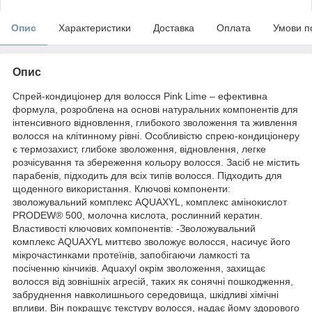
Опис
Характеристики
Доставка
Оплата
Умови п
Опис
Спрей-кондиціонер для волосся Pink Lime – ефективна
формула, розроблена на основі натуральних компонентів для
інтенсивного відновлення, глибокого зволоження та живлення
волосся на клітинному рівні. Особливістю спрею-кондиціонеру
є термозахист, глибоке зволоження, відновлення, легке
розчісування та збереження кольору волосся. Засіб не містить
парабенів, підходить для всіх типів волосся. Підходить для
щоденного використання. Ключові компоненти:
зволожувальний комплекс AQUAXYL, комплекс амінокислот
PRODEW® 500, молочна кислота, рослинний кератин.
Властивості ключових компонентів: -Зволожувальний
комплекс AQUAXYL миттєво зволожує волосся, насичує його
мікрочастинками протеїнів, запобігаючи ламкості та
посіченню кінчиків. Aquaxyl окрім зволоження, захищає
волосся від зовнішніх агресій, таких як сонячні пошкодження,
забруднення навколишнього середовища, шкідливі хімічні
впливи. Він покращує текстуру волосся, надає йому здорового