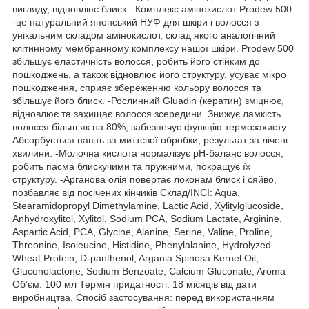
вигляду, відновлює блиск. -Комплекс амінокислот Prodew 500
-це натуральний японський НУФ для шкіри і волосся з
унікальним складом амінокислот, склад якого аналогічний
клітинному мембранному комплексу нашої шкіри. Prodew 500
збільшує еластичність волосся, робить його стійким до
пошкоджень, а також відновлює його структуру, усуває мікро
пошкодження, сприяє збереженню кольору волосся та
збільшує його блиск. -Рослинний Gluadin (кератин) зміцнює,
відновлює та захищає волосся зсередини. Знижує ламкість
волосся більш як на 80%, забезпечує функцію термозахисту.
Абсорбується навіть за миттєвої обробки, результат за лічені
хвилини. -Молочна кислота нормалізує pH-баланс волосся,
робить пасма блискучими та пружними, покращує їх
структуру. -Арганова олія повертає локонам блиск і сяйво,
позбавляє від посічених кінчиків Склад/INCI: Aqua,
Stearamidopropyl Dimethylamine, Lactic Acid, Xylitylglucoside,
Anhydroxylitol, Xylitol, Sodium PCA, Sodium Lactate, Arginine,
Aspartic Acid, PCA, Glycine, Alanine, Serine, Valine, Proline,
Threonine, Isoleucine, Histidine, Phenylalanine, Hydrolyzed
Wheat Protein, D-panthenol, Argania Spinosa Kernel Oil,
Gluconolactone, Sodium Benzoate, Calcium Gluconate, Aroma
Об’єм: 100 мл Термін придатності: 18 місяців від дати
виробництва. Спосіб застосування: перед використанням