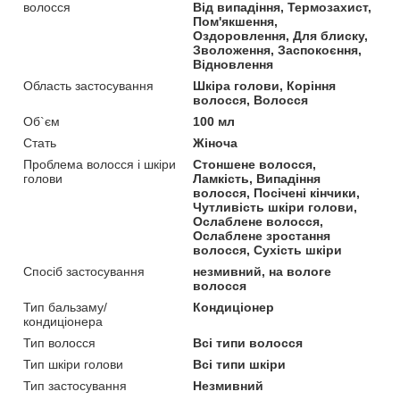
волосся
Від випадіння, Термозахист,
Пом'якшення,
Оздоровлення, Для блиску,
Зволоження, Заспокоєння,
Відновлення
Область застосування
Шкіра голови, Коріння
волосся, Волосся
Об`єм
100 мл
Стать
Жіноча
Проблема волосся і шкіри
Стоншене волосся,
голови
Ламкість, Випадіння
волосся, Посічені кінчики,
Чутливість шкіри голови,
Ослаблене волосся,
Ослаблене зростання
волосся, Сухість шкіри
Спосіб застосування
незмивний, на вологе
волосся
Тип бальзаму/
Кондиціонер
кондиціонера
Тип волосся
Всі типи волосся
Тип шкіри голови
Всі типи шкіри
Тип застосування
Незмивний