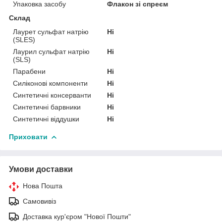
Упаковка засобу
Флакон зі спреєм
Склад
Лаурет сульфат натрію
Ні
(SLES)
Лаурил сульфат натрію
Ні
(SLS)
Парабени
Ні
Силіконові компоненти
Ні
Синтетичні консерванти
Ні
Синтетичні барвники
Ні
Синтетичні віддушки
Ні
Приховати
Умови доставки
Нова Пошта
Самовивіз
Доставка кур'єром "Нової Пошти"