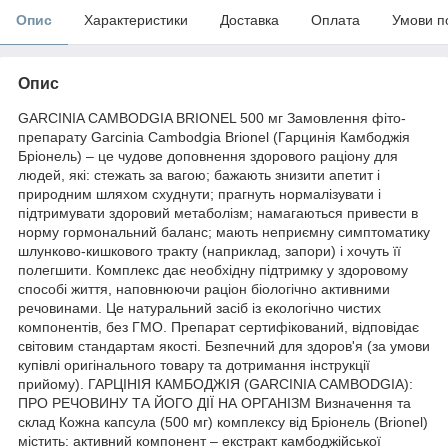
Опис
Характеристики
Доставка
Оплата
Умови п
Опис
GARCINIA CAMBODGIA BRIONEL 500 мг Замовлення фіто-
препарату Garcinia Cambodgia Brionel (Гарцинія Камбоджія
Бріонель) – це чудове доповнення здорового раціону для
людей, які: стежать за вагою; бажають знизити апетит і
природним шляхом схуднути; прагнуть нормалізувати і
підтримувати здоровий метаболізм; намагаються привести в
норму гормональний баланс; мають неприємну симптоматику
шлунково-кишкового тракту (наприклад, запори) і хочуть її
полегшити. Комплекс дає необхідну підтримку у здоровому
способі життя, наповнюючи раціон біологічно активними
речовинами. Це натуральний засіб із екологічно чистих
компонентів, без ГМО. Препарат сертифікований, відповідає
світовим стандартам якості. Безпечний для здоров'я (за умови
купівлі оригінального товару та дотримання інструкції
прийому). ГАРЦІНІЯ КАМБОДЖІЯ (GARCINIA CAMBODGIA):
ПРО РЕЧОВИНУ ТА ЙОГО ДІЇ НА ОРГАНІЗМ Визначення та
склад Кожна капсула (500 мг) комплексу від Бріонель (Brionel)
містить: активний компонент – екстракт камбоджійської