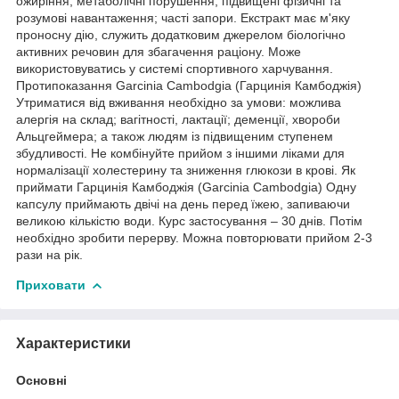
ожиріння; метаболічні порушення; підвищені фізичні та
розумові навантаження; часті запори. Екстракт має м'яку
проносну дію, служить додатковим джерелом біологічно
активних речовин для збагачення раціону. Може
використовуватись у системі спортивного харчування.
Протипоказання Garcinia Cambodgia (Гарцинія Камбоджія)
Утриматися від вживання необхідно за умови: можлива
алергія на склад; вагітності, лактації; деменції, хвороби
Альцгеймера; а також людям із підвищеним ступенем
збудливості. Не комбінуйте прийом з іншими ліками для
нормалізації холестерину та зниження глюкози в крові. Як
приймати Гарцинія Камбоджія (Garcinia Cambodgia) Одну
капсулу приймають двічі на день перед їжею, запиваючи
великою кількістю води. Курс застосування – 30 днів. Потім
необхідно зробити перерву. Можна повторювати прийом 2-3
рази на рік.
Приховати
Характеристики
Основні