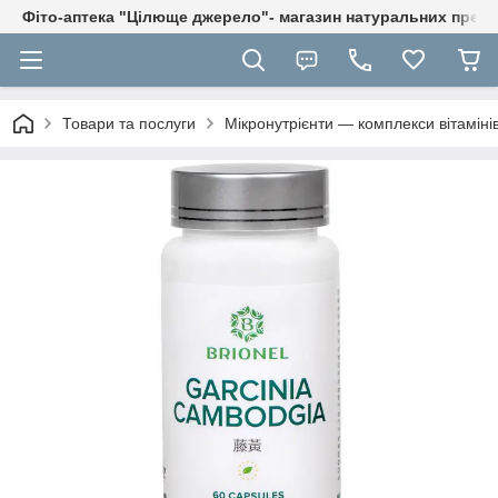
Фіто-аптека "Цілюще джерело"- магазин натуральних препа
Товари та послуги
Мікронутрієнти — комплекси вітаміні