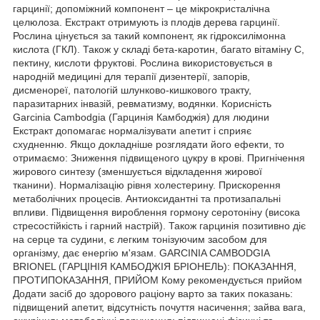
гарцинії; допоміжний компонент – це мікрокристалічна
целюлоза. Екстракт отримують із плодів дерева гарцинії.
Рослина цінується за такий компонент, як гідроксилімонна
кислота (ГКЛ). Також у складі бета-каротин, багато вітаміну С,
пектину, кислоти фруктові. Рослина використовується в
народній медицині для терапії дизентерії, запорів,
дисменореї, патологій шлунково-кишкового тракту,
паразитарних інвазій, ревматизму, водянки. Корисність
Garcinia Cambodgia (Гарцинія Камбоджія) для людини
Екстракт допомагає нормалізувати апетит і сприяє
схудненню. Якщо докладніше розглядати його ефекти, то
отримаємо: Зниження підвищеного цукру в крові. Пригнічення
жирового синтезу (зменшується відкладення жирової
тканини). Нормалізацію рівня холестерину. Прискорення
метаболічних процесів. Антиоксидантні та протизапальні
впливи. Підвищення вироблення гормону серотоніну (висока
стресостійкість і гарний настрій). Також гарцинія позитивно діє
на серце та судини, є легким тонізуючим засобом для
організму, дає енергію м'язам. GARCINIA CAMBODGIA
BRIONEL (ГАРЦІНІЯ КАМБОДЖІЯ БРІОНЕЛЬ): ПОКАЗАННЯ,
ПРОТИПОКАЗАННЯ, ПРИЙОМ Кому рекомендується прийом
Додати засіб до здорового раціону варто за таких показань:
підвищений апетит, відсутність почуття насичення; зайва вага,