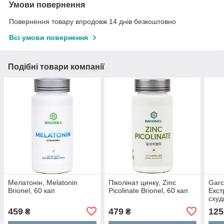
Умови повернення
Повернення товару впродовж 14 днів безкоштовно
Всі умови повернення
Подібні товари компанії
Мелатонін, Melatonin
Піколінат цинку, Zinc
Garc
Brionel, 60 кап
Picolinate Brionel, 60 кап
Екст
схуд
Кам
459
479
125
₴
₴