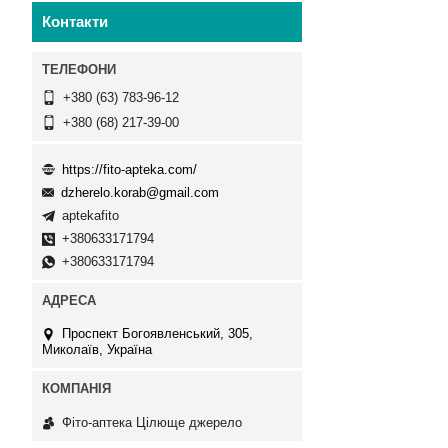
Контакти
+380 (63) 783-96-12
+380 (68) 217-39-00
https://fito-apteka.com/
dzherelo.korab@gmail.com
aptekafito
+380633171794
+380633171794
Проспект Богоявленський, 305,
Миколаїв, Україна
Фіто-аптека Цілюще джерело