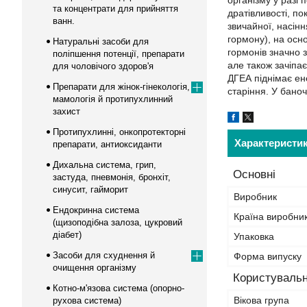
організму у разі
та концентрати для прийняття
дратівливості, п
ванн.
звичайної, насін
гормону), на осн
Натуральні засоби для
гормонів значно 
поліпшення потенції, препарати
але також зачіпає
для чоловічого здоров'я
ДГЕА піднімає ен
Препарати для жінок-гінекологія,
старіння. У баноч
мамологія й протипухлинний
захист
Протипухлинні, онкопротекторні
Характеристи
препарати, антиоксиданти
Дихальна система, грип,
Основні
застуда, пневмонія, бронхіт,
синусит, гайморит
Виробник
Ендокринна система
Країна виробни
(щизоподібна залоза, цукровий
діабет)
Упаковка
Засоби для схуднення й
Форма випуску
очищення організму
Користувальн
Котно-м'язова система (опорно-
Вікова група
рухова система)