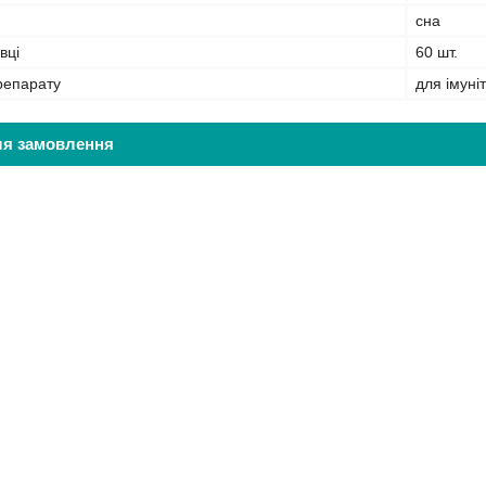
сна
вці
60 шт.
репарату
для імуні
ля замовлення