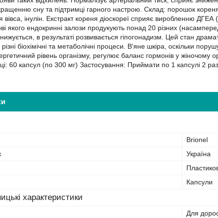
 появи таких відхилень. Нормалізує артеріальний тиск, сприяє зниж
окращенню сну та підтримці гарного настрою. Склад: порошок корен
ня вівса, інулін. Екстракт кореня діоскореї сприяє виробленню ДГЕ
ові якого ендокринні залози продукують понад 20 різних (насамперед
знижується, в результаті розвивається гіпогонадизм. Цей стан драм
 різні біохімічні та метаболічні процеси. В'яне шкіра, оскільки пор
ергетичний рівень організму, регулює баланс гормонів у жіночому о
ці: 60 капсул (по 300 мг) Застосування: Приймати по 1 капсулі 2 ра
ки
Brionel
к
Україна
Пластико
Капсули
ицькі характеристики
Для доро