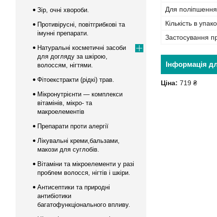
Для поліпшення
Зір, очні хвороби.
Кількість в упако
Противірусні, повітгрибкові та
імунні препарати.
Застосування п
Натуральні косметичні засоби
для догляду за шкірою,
Інформація д
волоссям, нігтями.
Фітоекстракти (рідкі) трав.
Ціна:
719 ₴
Мікронутрієнти — комплекси
вітамінів, мікро- та
макроелементів
Препарати проти алергії
Лікувальні креми,бальзами,
макози для суглобів.
Вітаміни та мікроелементи у разі
проблем волосся, нігтів і шкіри.
Антисептики та природні
антибіотики
багатофункціонального впливу.