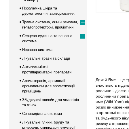
Проблемна шкіра та
дерматологічні захворювання.
Травна система, обмін речовин,
гепатопротектори, пробіотики.
Серцево-судинна та венозна
система
Нервова система.
Лікувальні трави та склади
Антигельмінтні,
протипаразитарні препарати
Дикий Ямс – це т
Ароматерапія, аромаолії,
властивість підв
аромалампи для ароматизації
рослини - діосге
приміщень
рослинний препара
Збуджуючі засоби для чоловіків
ямс (Wild Yam) ві
та жінок
ризик виникнення
в організмі жінк
Сечовидільна система
та будь-якого вік
Лікувальні глини, бруду та
ризику атеросклер
мінерали, скипидарні емульсії