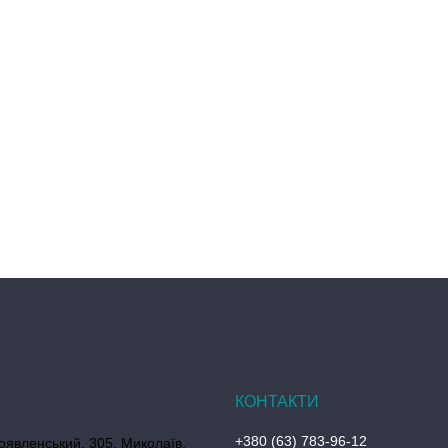
+380 (63) 783-96-12
оявленський, 305, Миколаїв,