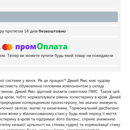
ру протягом 14 днів
безкоштовно
тежі. Тепер ви можете купити будь-який товар не покидаючи
ьної системи у жінок. Як це працює? Дикий Ямс має чудову
 властивість обумовлена головним компонентом у складі
им чином, Дикий Ямс здатний знизити симптоми ПМС. Також цей
д крові, тобто нормалізувати рівень холестерину в крові. Дикий
й є природним попередником прогестерону, які значно знижують
олочної залози, матки та кишечника. Гормональний дисбаланс
ни жінки у збалансованому стані у будь-який період її життя
олестерину в крові та підтримує його баланс, сприяє зниженню
еїну низької щільності на стінках судин) та нормалізації стану