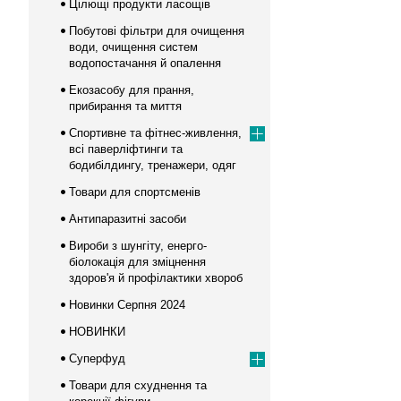
Цілющі продукти ласощів
Побутові фільтри для очищення
води, очищення систем
водопостачання й опалення
Екозасобу для прання,
прибирання та миття
Спортивне та фітнес-живлення,
всі паверліфтинги та
бодибілдингу, тренажери, одяг
Товари для спортсменів
Антипаразитні засоби
Вироби з шунгіту, енерго-
біолокація для зміцнення
здоров'я й профілактики хвороб
Новинки Серпня 2024
НОВИНКИ
Суперфуд
Товари для схуднення та