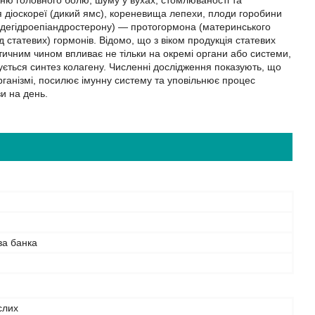
енню головного болю, шуму у вухах, стомлюваності та
я діоскореї (дикий ямс), кореневища лепехи, плоди горобини
А (дегідроепіандростерону) — протогормона (материнського
 статевих) гормонів. Відомо, що з віком продукція статевих
атичним чином впливає не тільки на окремі органи або системи,
ушується синтез колагену. Численні дослідження показують, що
рганізмі, посилює імунну систему та уповільнює процес
зи на день.
ва банка
слих