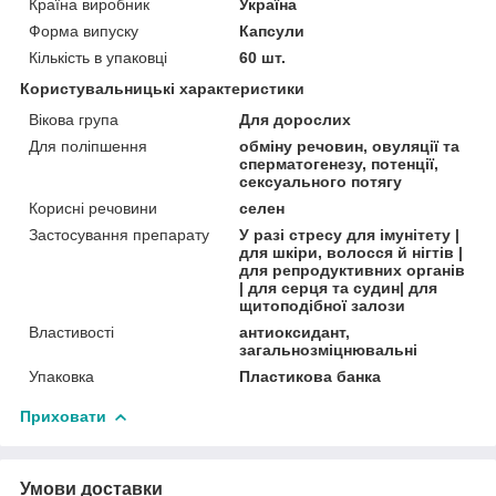
Країна виробник
Україна
Форма випуску
Капсули
Кількість в упаковці
60 шт.
Користувальницькі характеристики
Вікова група
Для дорослих
Для поліпшення
обміну речовин, овуляції та
сперматогенезу, потенції,
сексуального потягу
Корисні речовини
селен
Застосування препарату
У разі стресу для імунітету |
для шкіри, волосся й нігтів |
для репродуктивних органів
| для серця та судин| для
щитоподібної залози
Властивості
антиоксидант,
загальнозміцнювальні
Упаковка
Пластикова банка
Приховати
Умови доставки