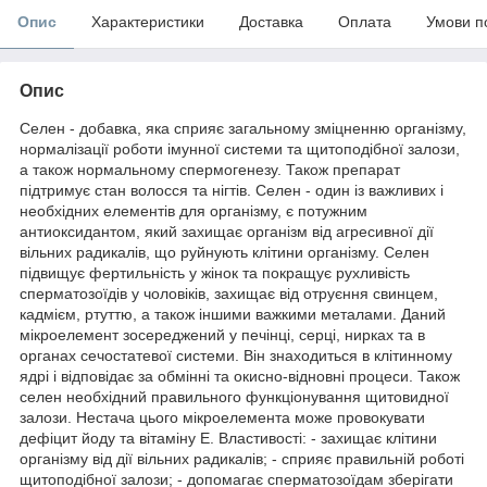
Опис
Характеристики
Доставка
Оплата
Умови п
Опис
Селен - добавка, яка сприяє загальному зміцненню організму,
нормалізації роботи імунної системи та щитоподібної залози,
а також нормальному спермогенезу. Також препарат
підтримує стан волосся та нігтів. Селен - один із важливих і
необхідних елементів для організму, є потужним
антиоксидантом, який захищає організм від агресивної дії
вільних радикалів, що руйнують клітини організму. Селен
підвищує фертильність у жінок та покращує рухливість
сперматозоїдів у чоловіків, захищає від отруєння свинцем,
кадмієм, ртуттю, а також іншими важкими металами. Даний
мікроелемент зосереджений у печінці, серці, нирках та в
органах сечостатевої системи. Він знаходиться в клітинному
ядрі і відповідає за обмінні та окисно-відновні процеси. Також
селен необхідний правильного функціонування щитовидної
залози. Нестача цього мікроелемента може провокувати
дефіцит йоду та вітаміну Е. Властивості: - захищає клітини
організму від дії вільних радикалів; - сприяє правильній роботі
щитоподібної залози; - допомагає сперматозоїдам зберігати