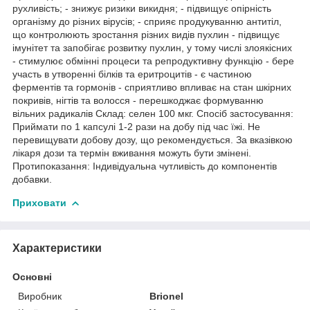
рухливість; - знижує ризики викидня; - підвищує опірність
організму до різних вірусів; - сприяє продукуванню антитіл,
що контролюють зростання різних видів пухлин - підвищує
імунітет та запобігає розвитку пухлин, у тому числі злоякісних
- стимулює обмінні процеси та репродуктивну функцію - бере
участь в утворенні білків та еритроцитів - є частиною
ферментів та гормонів - сприятливо впливає на стан шкірних
покривів, нігтів та волосся - перешкоджає формуванню
вільних радикалів Склад: селен 100 мкг. Спосіб застосування:
Приймати по 1 капсулі 1-2 рази на добу під час їжі. Не
перевищувати добову дозу, що рекомендується. За вказівкою
лікаря дози та термін вживання можуть бути змінені.
Протипоказання: Індивідуальна чутливість до компонентів
добавки.
Приховати
Характеристики
Основні
Виробник
Brionel