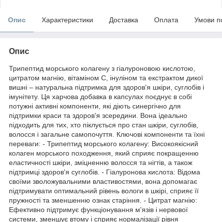
Опис
Характеристики
Доставка
Оплата
Умови п
Опис
Трипептид морського колагену з гіалуроновою кислотою,
цитратом магнію, вітаміном С, інуліном та екстрактом дикої
вишні – натуральна підтримка для здоров'я шкіри, суглобів і
імунітету. Ця харчова добавка в капсулах поєднує в собі
потужні активні компоненти, які діють синергічно для
підтримки краси та здоров'я зсередини. Вона ідеально
підходить для тих, хто піклується про стан шкіри, суглобів,
волосся і загальне самопочуття. Ключові компоненти та їхні
переваги: - Трипептид морського колагену: Високоякісний
колаген морського походження, який сприяє покращенню
еластичності шкіри, зміцненню волосся та нігтів, а також
підтримці здоров'я суглобів. - Гіалуронова кислота: Відома
своїми зволожувальними властивостями, вона допомагає
підтримувати оптимальний рівень вологи в шкірі, сприяє її
пружності та зменшенню ознак старіння. - Цитрат магнію:
Ефективно підтримує функціонування м'язів і нервової
системи, зменшує втому і сприяє нормалізації рівня