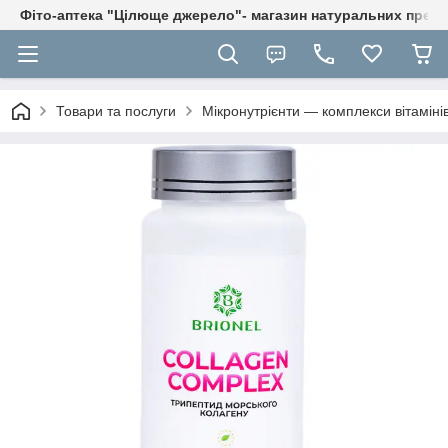
Фіто-аптека "Цілюще джерело"- магазин натуральних препа
Товари та послуги
Мікронутрієнти — комплекси вітаміні