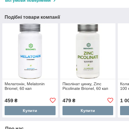
Всі умови повернення
Подібні товари компанії
Мелатонін, Melatonin
Піколінат цинку, Zinc
Кола
Brionel, 60 кап
Picolinate Brionel, 60 кап
100 
459
479
1 0
₴
₴
Купити
Купити
Про нас