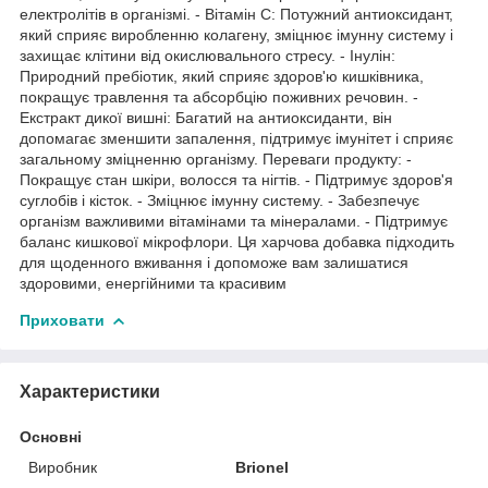
електролітів в організмі. - Вітамін С: Потужний антиоксидант,
який сприяє виробленню колагену, зміцнює імунну систему і
захищає клітини від окислювального стресу. - Інулін:
Природний пребіотик, який сприяє здоров'ю кишківника,
покращує травлення та абсорбцію поживних речовин. -
Екстракт дикої вишні: Багатий на антиоксиданти, він
допомагає зменшити запалення, підтримує імунітет і сприяє
загальному зміцненню організму. Переваги продукту: -
Покращує стан шкіри, волосся та нігтів. - Підтримує здоров'я
суглобів і кісток. - Зміцнює імунну систему. - Забезпечує
організм важливими вітамінами та мінералами. - Підтримує
баланс кишкової мікрофлори. Ця харчова добавка підходить
для щоденного вживання і допоможе вам залишатися
здоровими, енергійними та красивим
Приховати
Характеристики
Основні
Виробник
Brionel