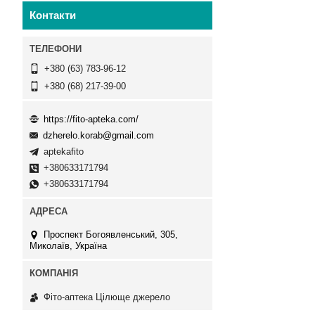
Контакти
+380 (63) 783-96-12
+380 (68) 217-39-00
https://fito-apteka.com/
dzherelo.korab@gmail.com
aptekafito
+380633171794
+380633171794
Проспект Богоявленський, 305,
Миколаїв, Україна
Фіто-аптека Цілюще джерело