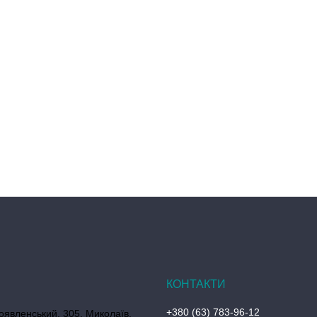
+380 (63) 783-96-12
оявленський, 305, Миколаїв,