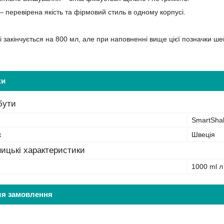
– перевірена якість та фірмовий стиль в одному корпусі.
 закінчується на 800 мл, але при наповненні вище цієї позначки ше
ки
бути
SmartSha
к
Швеція
ицькі характеристики
1000 ml л
ля замовлення