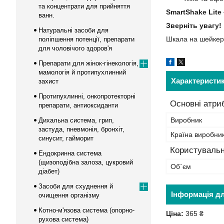
та концентрати для прийняття
SmartShake Lite
ванн.
Зверніть увагу!
Натуральні засоби для
Шкала на шейкері
поліпшення потенції, препарати
для чоловічого здоров'я
Препарати для жінок-гінекологія,
мамологія й протипухлинний
Характеристи
захист
Протипухлинні, онкопротекторні
Основні атри
препарати, антиоксиданти
Виробник
Дихальна система, грип,
застуда, пневмонія, бронхіт,
Країна виробни
синусит, гайморит
Користувальн
Ендокринна система
(щизоподібна залоза, цукровий
Об`єм
діабет)
Засоби для схуднення й
Інформація д
очищення організму
Котно-м'язова система (опорно-
Ціна:
365 ₴
рухова система)