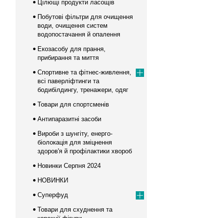
Цілющі продукти ласощів
Побутові фільтри для очищення
води, очищення систем
водопостачання й опалення
Екозасобу для прання,
прибирання та миття
Спортивне та фітнес-живлення,
всі паверліфтинги та
бодибілдингу, тренажери, одяг
Товари для спортсменів
Антипаразитні засоби
Вироби з шунгіту, енерго-
біолокація для зміцнення
здоров'я й профілактики хвороб
Новинки Серпня 2024
НОВИНКИ
Суперфуд
Товари для схуднення та