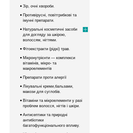
Зір, очні хвороби.
Противірусні, повітгрибкові та
імунні препарати.
Натуральні косметичні засоби
для догляду за шкірою,
волоссям, нігтями.
Фітоекстракти (рідкі) трав.
Мікронутрієнти — комплекси
вітамінів, мікро- та
макроелементів
Препарати проти алергії
Лікувальні креми,бальзами,
макози для суглобів.
Вітаміни та мікроелементи у разі
проблем волосся, нігтів і шкіри.
Антисептики та природні
антибіотики
багатофункціонального впливу.