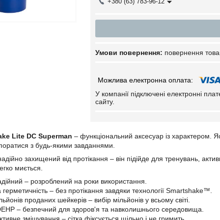
+380 (63) 783-96-12
повернення това
У компанії підключені електронні пла
сайту.
ake Lite DC Superman
– функціональний аксесуар із характером. Я
поратися з будь-якими завданнями.
надійно захищений від протікання – він підійде для тренувань, акти
егко миється.
адійний – розроблений на роки використання.
 герметичність – без протікання завдяки технології Smartshake™.
ьйонів проданих шейкерів – вибір мільйонів у всьому світі.
DEHP – безпечний для здоров'я та навколишнього середовища.
тивне змішування – сітка фіксується щільно і не гримить.