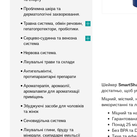
Проблемна шкіра та
дерматологічні захворювання.
Травна система, обмін речовин,
гепатопротектори, пробіотики.
Серцево-судинна та венозна
система
Нервова система.
Лікувальні трави та склади
Антигельмінтні,
протипаразитарні препарати
Шейкер
SmartSh
Ароматерапія, аромаолії,
достатньо, щоб у
аромалампи для ароматизації
приміщень
Міцний, місткий, 
використанні та л
Збуджуючі засоби для чоловіків
та жінок
Міцний та н
Гарантована
Сечовидільна система
Понад 25 міл
Лікувальні глини, бруду та
Без BPA та 
мінерали, скипидарні емульсії
Тихе та ефек