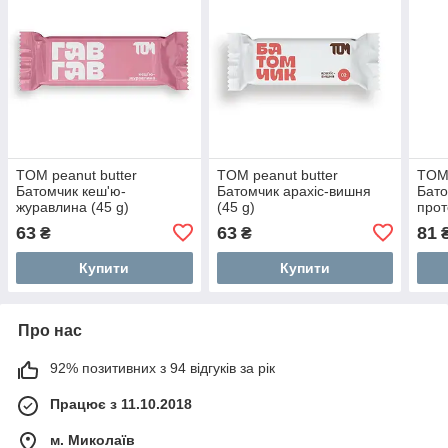
TOM peanut butter
TOM peanut butter
TOM 
Батомчик кеш'ю-
Батомчик арахіс-вишня
Бато
журавлина (45 g)
(45 g)
прот
63
63
81
₴
₴
Купити
Купити
Про нас
92% позитивних з 94 відгуків за рік
Працює з 11.10.2018
м. Миколаїв