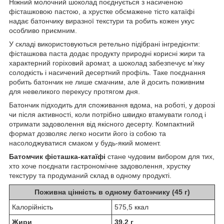
Ніжний молочний шоколад поєднується з насиченою
фісташковою пастою, а хрустке обсмажене тісто катаїфі
надає батончику виразної текстури та робить кожен укус
особливо приємним.
У складі використовуються ретельно підібрані інгредієнти:
фісташкова паста додає продукту природні корисні жири та
характерний горіховий аромат, а шоколад забезпечує м’яку
солодкість і насичений десертний профіль. Таке поєднання
робить батончик не лише смачним, але й досить поживним
для невеликого перекусу протягом дня.
Батончик підходить для споживання вдома, на роботі, у дорозі
чи після активності, коли потрібно швидко втамувати голод і
отримати задоволення від якісного десерту. Компактний
формат дозволяє легко носити його із собою та
насолоджуватися смаком у будь-який момент.
Батомчик фісташка-катаїфі
стане чудовим вибором для тих,
хто хоче поєднати гастрономічне задоволення, хрустку
текстуру та продуманий склад в одному продукті.
Поживна цінність в одному батончику (45 г)
Калорійність
575,5 ккал
Жири
39,2 г