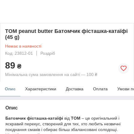
TOM peanut butter Батомчик фісташка-катаїфі
(45 g)
Немає в наявності
Код: 23812-01
Роздріб
89
₴
Мінімальна сума замовлення на сайті — 100 ₴
Опис
Характеристики
Доставка
Оплата
Умови п
Опис
Батомчик фісташка-катаїфі
від
TOM
– це оригінальний і
яскравий перекус, створений для тих, хто любить незвичні
поєднання смаків і обирає більш збалансовані солодощі.