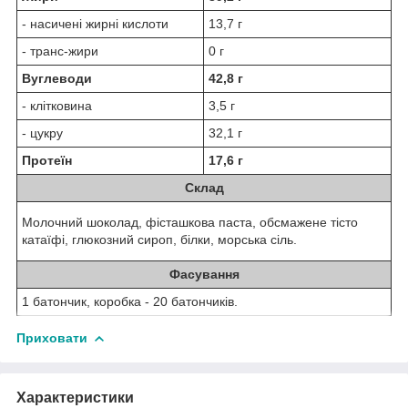
- насичені жирні кислоти
13,7 г
- транс-жири
0 г
Вуглеводи
42,8 г
- клітковина
3,5 г
- цукру
32,1 г
Протеїн
17,6 г
Склад
Молочний шоколад, фісташкова паста, обсмажене тісто
катаїфі, глюкозний сироп, білки, морська сіль.
Фасування
1 батончик, коробка - 20 батончиків.
Приховати
Характеристики