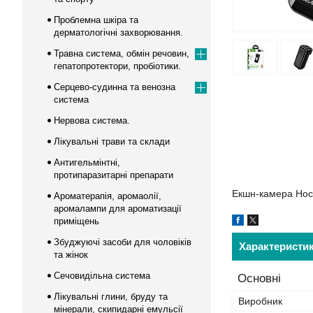
Проблемна шкіра та
дерматологічні захворювання.
Травна система, обмін речовин,
гепатопротектори, пробіотики.
Серцево-судинна та венозна
система
Нервова система.
Лікувальні трави та склади
Антигельмінтні,
протипаразитарні препарати
Екшн-камера Hoc
Ароматерапія, аромаолії,
аромалампи для ароматизації
приміщень
Збуджуючі засоби для чоловіків
Характеристи
та жінок
Сечовидільна система
Основні
Лікувальні глини, бруду та
Виробник
мінерали, скипидарні емульсії