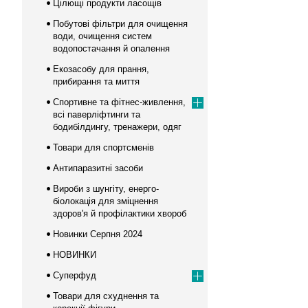
Цілющі продукти ласощів
Побутові фільтри для очищення
води, очищення систем
водопостачання й опалення
Екозасобу для прання,
прибирання та миття
Спортивне та фітнес-живлення,
всі паверліфтинги та
бодибілдингу, тренажери, одяг
Товари для спортсменів
Антипаразитні засоби
Вироби з шунгіту, енерго-
біолокація для зміцнення
здоров'я й профілактики хвороб
Новинки Серпня 2024
НОВИНКИ
Суперфуд
Товари для схуднення та