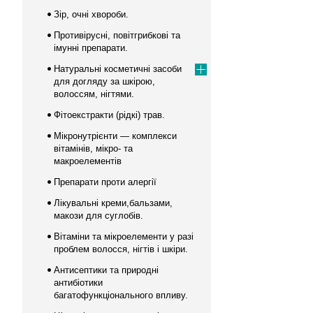
Зір, очні хвороби.
Противірусні, повітгрибкові та
імунні препарати.
Натуральні косметичні засоби
для догляду за шкірою,
волоссям, нігтями.
Фітоекстракти (рідкі) трав.
Мікронутрієнти — комплекси
вітамінів, мікро- та
макроелементів
Препарати проти алергії
Лікувальні креми,бальзами,
макози для суглобів.
Вітаміни та мікроелементи у разі
проблем волосся, нігтів і шкіри.
Антисептики та природні
антибіотики
багатофункціонального впливу.