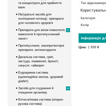
Тип відеокамер
та концентрати для прийняття
ванн.
Користувальн
Натуральні засоби для
Категорія
поліпшення потенції, препарати
для чоловічого здоров'я
Колір
Препарати для жінок-гінекологія,
мамологія й протипухлинний
Інформація д
захист
Протипухлинні, онкопротекторні
Ціна:
1 899 ₴
препарати, антиоксиданти
Дихальна система, грип,
застуда, пневмонія, бронхіт,
синусит, гайморит
Ендокринна система
(щизоподібна залоза, цукровий
діабет)
Засоби для схуднення й
очищення організму
Котно-м'язова система (опорно-
рухова система)