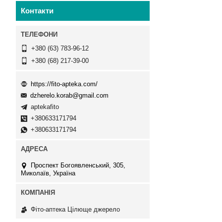
Контакти
+380 (63) 783-96-12
+380 (68) 217-39-00
https://fito-apteka.com/
dzherelo.korab@gmail.com
aptekafito
+380633171794
+380633171794
Проспект Богоявленський, 305,
Миколаїв, Україна
Фіто-аптека Цілюще джерело