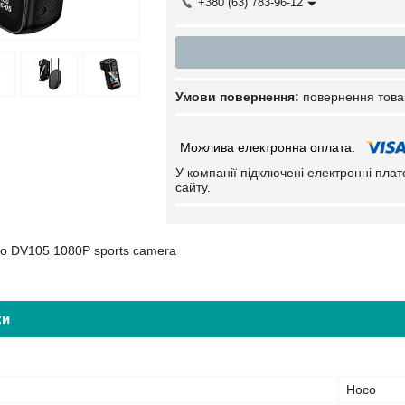
+380 (63) 783-96-12
повернення това
У компанії підключені електронні пла
сайту.
o DV105 1080P sports camera
ки
Hoco