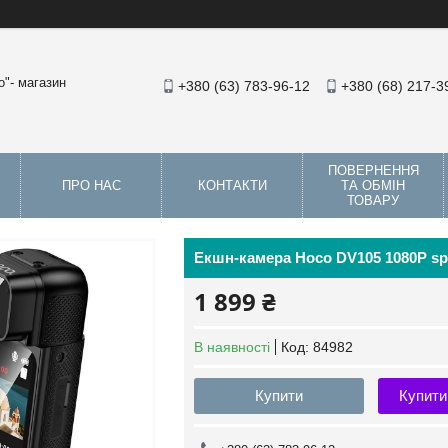
"- магазин
+380 (63) 783-96-12
+380 (68) 217-3
ПОВЕРНЕННЯ
ПРО НАС
КОНТАКТИ
ТА ОБМІН
ТОВАРУ
Екшн-камера Hoco DV105 1080P sp
1 899 ₴
В наявності
Код:
84982
Купити
Купити