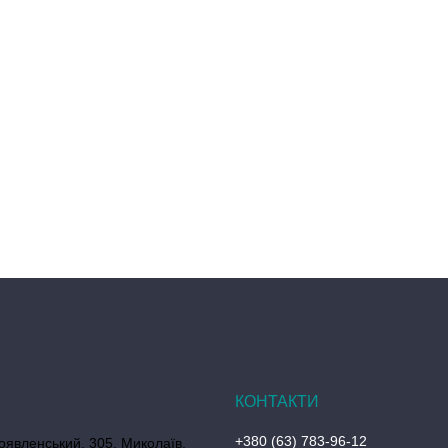
+380 (63) 783-96-12
оявленський, 305, Миколаїв,