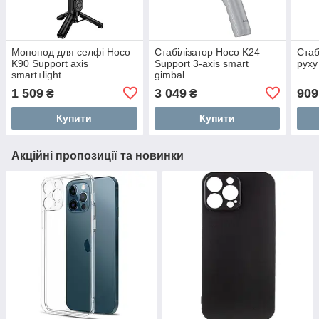
Монопод для селфі Hoco
Стабілізатор Hoco K24
Стаб
K90 Support axis
Support 3-axis smart
руху
smart+light
gimbal
1 509
3 049
909
₴
₴
Купити
Купити
Акційні пропозиції та новинки