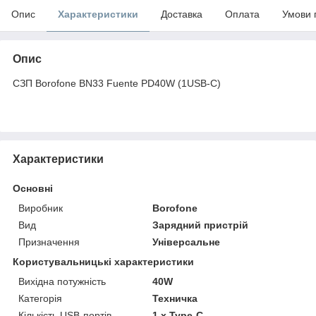
Опис
Характеристики
Доставка
Оплата
Умови 
Опис
СЗП Borofone BN33 Fuente PD40W (1USB-C)
Характеристики
Основні
Виробник
Borofone
Вид
Зарядний пристрій
Призначення
Універсальне
Користувальницькі характеристики
Вихідна потужність
40W
Категорія
Техничка
Кількість USB-портів
1 x Type-C