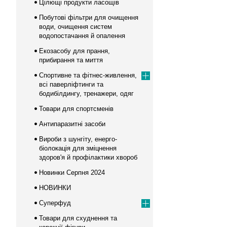
Цілющі продукти ласощів
Побутові фільтри для очищення
води, очищення систем
водопостачання й опалення
Екозасобу для прання,
прибирання та миття
Спортивне та фітнес-живлення,
всі паверліфтинги та
бодибілдингу, тренажери, одяг
Товари для спортсменів
Антипаразитні засоби
Вироби з шунгіту, енерго-
біолокація для зміцнення
здоров'я й профілактики хвороб
Новинки Серпня 2024
НОВИНКИ
Суперфуд
Товари для схуднення та