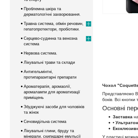
Проблемна шкіра та
дерматологічні захворювання.
Травна система, обмін речовин,
гепатопротектори, пробіотики.
Серцево-судинна та венозна
система
Нервова система.
Лікувальні трави та склади
Антигельмінтні,
протипаразитарні препарати
Чохол "Coquette
Ароматерапія, аромаолії,
аромалампи для ароматизації
Представляємо Ва
приміщень
боків. Всі кнопки
Збуджуючі засоби для чоловіків
Основні пер
та жінок
Заставка
на
Сечовидільна система
• Ультрато
Ексклюзив
Лікувальні глини, бруду та
мінерали, скипидарні емульсії
У пластиці можна