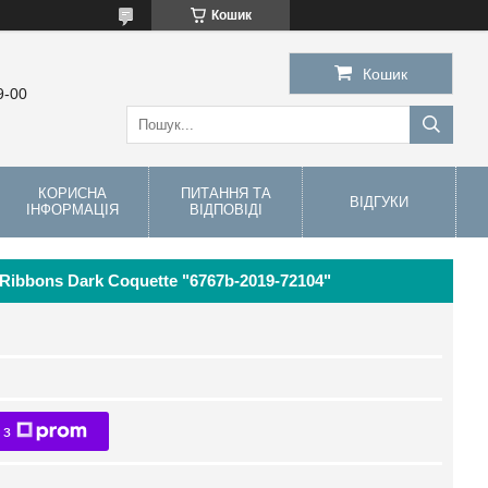
Кошик
Кошик
9-00
КОРИСНА
ПИТАННЯ ТА
ВІДГУКИ
ІНФОРМАЦІЯ
ВІДПОВІДІ
Ribbons Dark Coquette "6767b-2019-72104"
 з