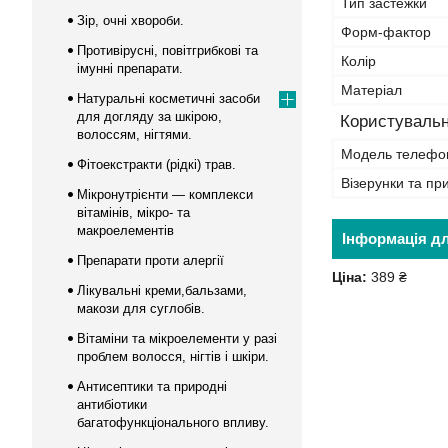
Тип застежки
Зір, очні хвороби.
Форм-фактор
Противірусні, повітгрибкові та
Колір
імунні препарати.
Матеріал
Натуральні косметичні засоби
для догляду за шкірою,
Користувальн
волоссям, нігтями.
Модель телефо
Фітоекстракти (рідкі) трав.
Візерунки та пр
Мікронутрієнти — комплекси
вітамінів, мікро- та
макроелементів
Інформація д
Препарати проти алергії
Ціна:
389 ₴
Лікувальні креми,бальзами,
макози для суглобів.
Вітаміни та мікроелементи у разі
проблем волосся, нігтів і шкіри.
Антисептики та природні
антибіотики
багатофункціонального впливу.