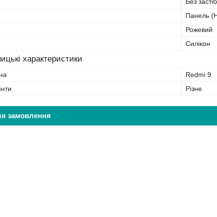
Без засті
Панель (Н
Рожевий
Силікон
ицькі характеристики
на
Redmi 9
инти
Різне
ля замовлення