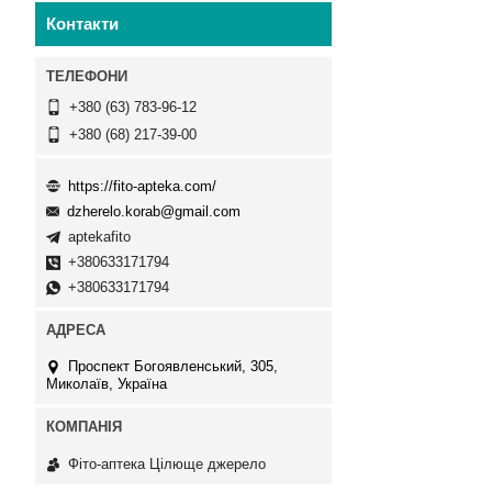
Контакти
+380 (63) 783-96-12
+380 (68) 217-39-00
https://fito-apteka.com/
dzherelo.korab@gmail.com
aptekafito
+380633171794
+380633171794
Проспект Богоявленський, 305,
Миколаїв, Україна
Фіто-аптека Цілюще джерело