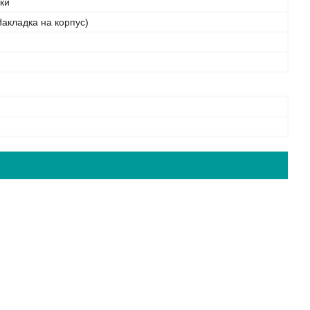
бки
акладка на корпус)