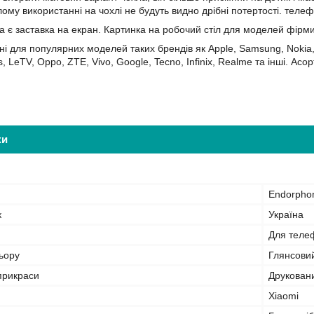
лому використанні на чохлі не будуть видно дрібні потертості. теле
а є заставка на екран. Картинка на робочий стіл для моделей фірм
ні для популярних моделей таких брендів як Apple, Samsung, Nokia, 
s, LeTV, Oppo, ZTE, Vivo, Google, Tecno, Infinix, Realme та інші. 
ки
Endorpho
к
Україна
Для теле
ьору
Глянсови
прикраси
Друкован
Xiaomi