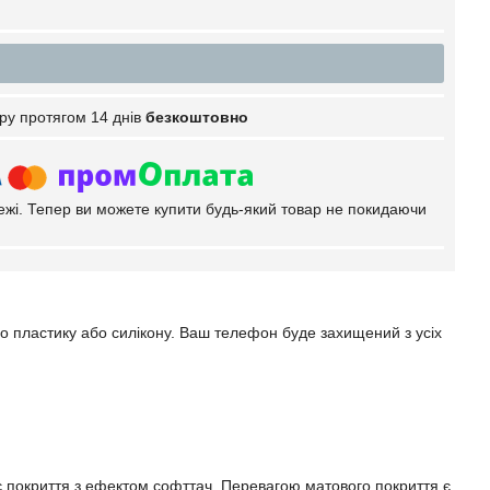
ру протягом 14 днів
безкоштовно
тежі. Тепер ви можете купити будь-який товар не покидаючи
го пластику або силікону. Ваш телефон буде захищений з усіх
ає покриття з ефектом софттач. Перевагою матового покриття є