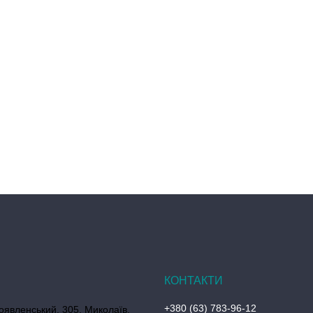
+380 (63) 783-96-12
оявленський, 305, Миколаїв,