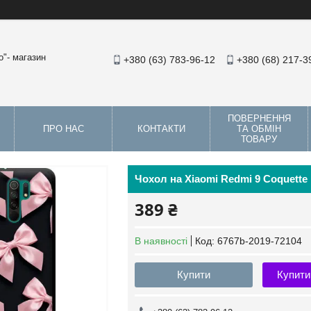
"- магазин
+380 (63) 783-96-12
+380 (68) 217-3
ПОВЕРНЕННЯ
ПРО НАС
КОНТАКТИ
ТА ОБМІН
ТОВАРУ
Чохол на Xiaomi Redmi 9 Coquette 
389 ₴
В наявності
Код:
6767b-2019-72104
Купити
Купити