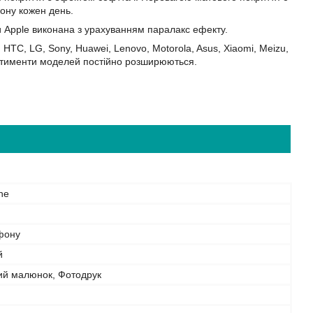
фону кожен день.
и Apple виконана з урахуванням паралакс ефекту.
HTC, LG, Sony, Huawei, Lenovo, Motorola, Asus, Xiaomi, Meizu,
Асортименти моделей постійно розширюються.
ne
фону
й
ий малюнок, Фотодрук