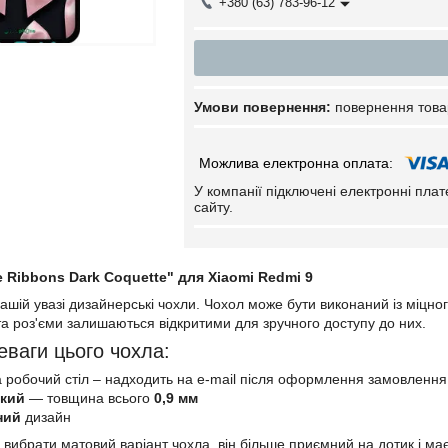
+380 (63) 783-96-12
повернення това
У компанії підключені електронні пла
сайту.
 Ribbons Dark Coquette" для Xiaomi Redmi 9
шій увазі дизайнерські чохли. Чохол може бути виконаний із міцно
 та роз'єми залишаються відкритими для зручного доступу до них.
еваги цього чохла:
 робочий стіл – надходить на e-mail після оформлення замовлення
нкий
— товщина всього
0,9 мм
ний
дизайн
 вибрати матовий варіант чохла, він більше приємний на дотик і м