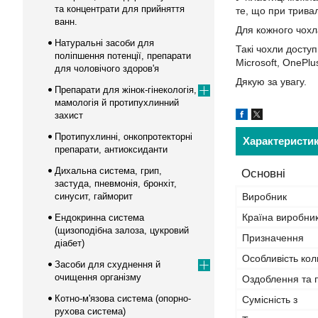
та концентрати для прийняття
те, що при трива
ванн.
Для кожного чохл
Натуральні засоби для
Такі чохли доступ
поліпшення потенції, препарати
Microsoft, OnePlu
для чоловічого здоров'я
Дякую за увагу.
Препарати для жінок-гінекологія,
мамологія й протипухлинний
захист
Протипухлинні, онкопротекторні
Характеристи
препарати, антиоксиданти
Дихальна система, грип,
Основні
застуда, пневмонія, бронхіт,
синусит, гайморит
Виробник
Країна виробни
Ендокринна система
(щизоподібна залоза, цукровий
Призначення
діабет)
Особливість кол
Засоби для схуднення й
очищення організму
Оздоблення та 
Котно-м'язова система (опорно-
Сумісність з
рухова система)