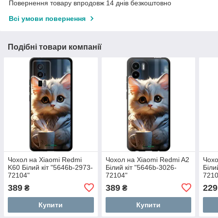
Повернення товару впродовж 14 днів безкоштовно
Всі умови повернення
Подібні товари компанії
Чохол на Xiaomi Redmi
Чохол на Xiaomi Redmi A2
Чохо
K60 Білий кіт "5646b-2973-
Білий кіт "5646b-3026-
Біли
72104"
72104"
7210
389
389
229
₴
₴
Купити
Купити