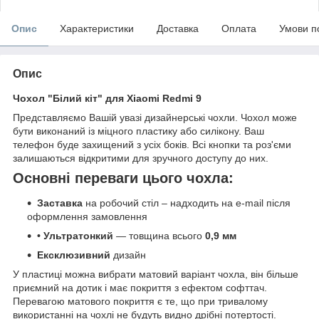
Опис
Характеристики
Доставка
Оплата
Умови п
Опис
Чохол "Білий кіт" для Xiaomi Redmi 9
Представляємо Вашій увазі дизайнерські чохли. Чохол може
бути виконаний із міцного пластику або силікону. Ваш
телефон буде захищений з усіх боків. Всі кнопки та роз'єми
залишаються відкритими для зручного доступу до них.
Основні переваги цього чохла:
Заставка
на робочий стіл – надходить на e-mail після
оформлення замовлення
• Ультратонкий
— товщина всього
0,9 мм
Ексклюзивний
дизайн
У пластиці можна вибрати матовий варіант чохла, він більше
приємний на дотик і має покриття з ефектом софттач.
Перевагою матового покриття є те, що при тривалому
використанні на чохлі не будуть видно дрібні потертості.