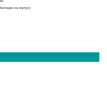
бки
акладка на корпус)