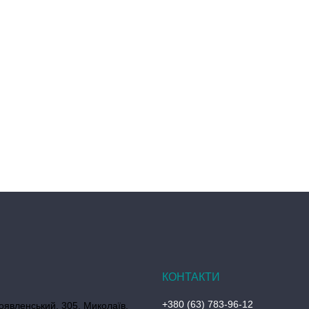
+380 (63) 783-96-12
оявленський, 305, Миколаїв,