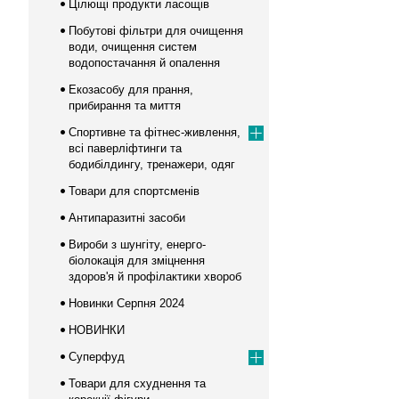
Цілющі продукти ласощів
Побутові фільтри для очищення
води, очищення систем
водопостачання й опалення
Екозасобу для прання,
прибирання та миття
Спортивне та фітнес-живлення,
всі паверліфтинги та
бодибілдингу, тренажери, одяг
Товари для спортсменів
Антипаразитні засоби
Вироби з шунгіту, енерго-
біолокація для зміцнення
здоров'я й профілактики хвороб
Новинки Серпня 2024
НОВИНКИ
Суперфуд
Товари для схуднення та