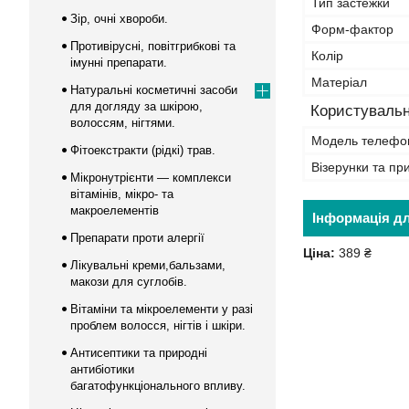
Тип застежки
Зір, очні хвороби.
Форм-фактор
Противірусні, повітгрибкові та
Колір
імунні препарати.
Матеріал
Натуральні косметичні засоби
для догляду за шкірою,
Користувальн
волоссям, нігтями.
Модель телефо
Фітоекстракти (рідкі) трав.
Візерунки та пр
Мікронутрієнти — комплекси
вітамінів, мікро- та
макроелементів
Інформація д
Препарати проти алергії
Ціна:
389 ₴
Лікувальні креми,бальзами,
макози для суглобів.
Вітаміни та мікроелементи у разі
проблем волосся, нігтів і шкіри.
Антисептики та природні
антибіотики
багатофункціонального впливу.