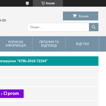
Кошик
Кошик
9-00
КОРИСНА
ПИТАННЯ ТА
ВІДГУКИ
ІНФОРМАЦІЯ
ВІДПОВІДІ
візерунок "678b-2019-72104"
 з