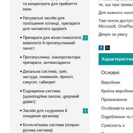
та концентрати для прийняття
те, що при трива
ванн.
Для кожного чохл
Натуральні засоби для
Такі чохли доступ
поліпшення потенції, препарати
Microsoft, OnePlu
для чоловічого здоров'я
Дякую за увагу.
Препарати для жінок-гінекологія,
мамологія й протипухлинний
захист
Протипухлинні, онкопротекторні
Характеристи
препарати, антиоксиданти
Дихальна система, грип,
Основні
застуда, пневмонія, бронхіт,
синусит, гайморит
Виробник
Країна виробни
Ендокринна система
(щизоподібна залоза, цукровий
Призначення
діабет)
Особливість кол
Засоби для схуднення й
очищення організму
Оздоблення та 
Котно-м'язова система (опорно-
Сумісність з
рухова система)