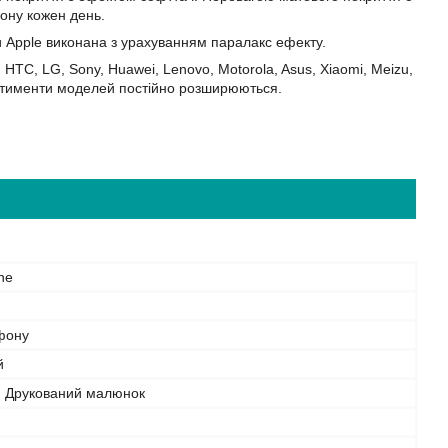
фону кожен день.
и Apple виконана з урахуванням паралакс ефекту.
HTC, LG, Sony, Huawei, Lenovo, Motorola, Asus, Xiaomi, Meizu,
Асортименти моделей постійно розширюються.
ne
фону
й
, Друкований малюнок