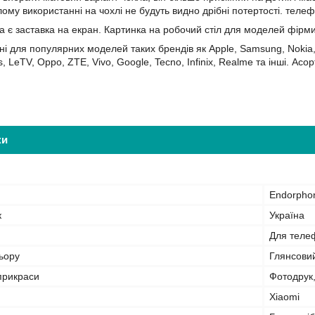
лому використанні на чохлі не будуть видно дрібні потертості. теле
а є заставка на екран. Картинка на робочий стіл для моделей фірм
ні для популярних моделей таких брендів як Apple, Samsung, Nokia, 
s, LeTV, Oppo, ZTE, Vivo, Google, Tecno, Infinix, Realme та інші. 
ки
Endorpho
к
Україна
Для теле
ьору
Глянсови
прикраси
Фотодрук
Xiaomi