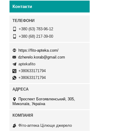
Контакти
+380 (63) 783-96-12
+380 (68) 217-39-00
https://fito-apteka.com/
dzherelo.korab@gmail.com
aptekafito
+380633171794
+380633171794
Проспект Богоявленський, 305,
Миколаїв, Україна
Фіто-аптека Цілюще джерело