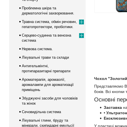
Проблемна шкіра та
дерматологічні захворювання.
Травна система, обмін речовин,
гепатопротектори, пробіотики.
Серцево-судинна та венозна
система
Нервова система.
Лікувальні трави та склади
Антигельмінтні,
протипаразитарні препарати
Чохол "Золотий 
Ароматерапія, аромаолії,
аромалампи для ароматизації
Представляємо Ва
приміщень
боків. Всі кнопки
Збуджуючі засоби для чоловіків
Основні пер
та жінок
Заставка
на
Сечовидільна система
• Ультрато
Ексклюзив
Лікувальні глини, бруду та
мінерали, скипидарні емульсії
У пластиці можна