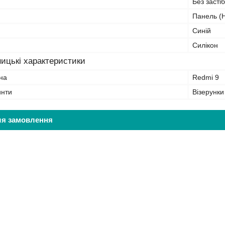
Без засті
Панель (Н
Синій
Силікон
ицькі характеристики
на
Redmi 9
инти
Візерунки
ля замовлення