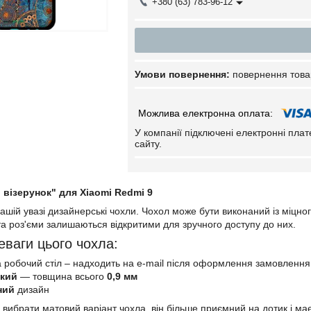
+380 (63) 783-96-12
повернення това
У компанії підключені електронні пла
сайту.
візерунок" для Xiaomi Redmi 9
шій увазі дизайнерські чохли. Чохол може бути виконаний із міцно
 та роз'єми залишаються відкритими для зручного доступу до них.
еваги цього чохла:
 робочий стіл – надходить на e-mail після оформлення замовлення
нкий
— товщина всього
0,9 мм
ний
дизайн
 вибрати матовий варіант чохла, він більше приємний на дотик і м