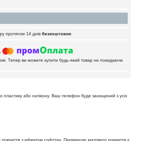
ру протягом 14 днів
безкоштовно
тежі. Тепер ви можете купити будь-який товар не покидаючи
го пластику або силікону. Ваш телефон буде захищений з усіх
ає покриття з ефектом софттач. Перевагою матового покриття є