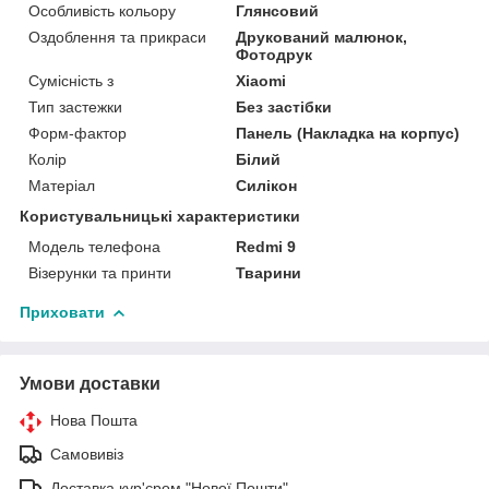
Особливість кольору
Глянсовий
Оздоблення та прикраси
Друкований малюнок,
Фотодрук
Сумісність з
Xiaomi
Тип застежки
Без застібки
Форм-фактор
Панель (Накладка на корпус)
Колір
Білий
Матеріал
Силікон
Користувальницькі характеристики
Модель телефона
Redmi 9
Візерунки та принти
Тварини
Приховати
Умови доставки
Нова Пошта
Самовивіз
Доставка кур'єром "Нової Пошти"