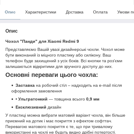
Опис
Характеристики
Доставка
Оплата
Умови п
Опис
Чохол "Панди" для Xiaomi Redmi 9
Представляємо Вашій увазі дизайнерські чохли. Чохол може
бути виконаний із міцного пластику або силікону. Ваш
телефон буде захищений з усіх боків. Всі кнопки та роз'єми
залишаються відкритими для зручного доступу до них.
Основні переваги цього чохла:
Заставка
на робочий стіл – надходить на e-mail після
оформлення замовлення
• Ультратонкий
— товщина всього
0,9 мм
Ексклюзивний
дизайн
У пластиці можна вибрати матовий варіант чохла, він більше
приємний на дотик і має покриття з ефектом софттач.
Перевагою матового покриття є те, що при тривалому
використанні на чохлі не будуть видно дрібні потертості.