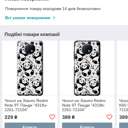
Повернення товару впродовж 14 днів безкоштовно
Всі умови повернення
Подібні товари компанії
Чохол на Xiaomi Redmi
Чохол на Xiaomi Redmi
Чохо
Note 9T Панди "4318u-
Note 9T Панди "4318b-
K60 
2261-72104"
2261-72104"
7210
229
389
389
₴
₴
Купити
Купити