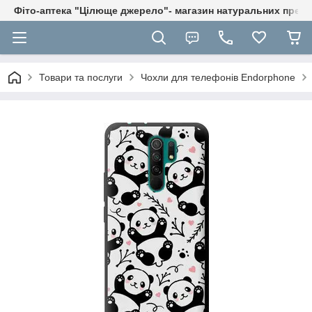
Фіто-аптека "Цілюще джерело"- магазин натуральних препа
Товари та послуги
Чохли для телефонів Endorphone