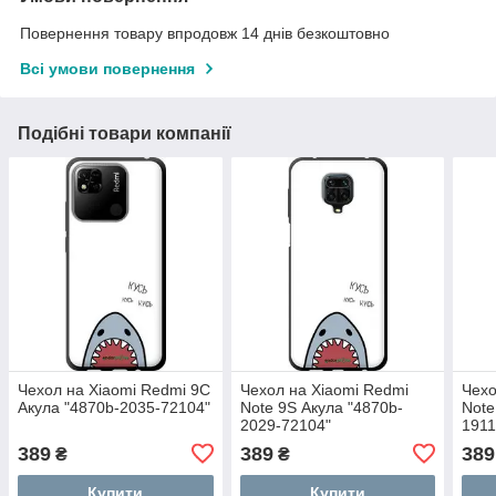
Повернення товару впродовж 14 днів безкоштовно
Всі умови повернення
Подібні товари компанії
Чехол на Xiaomi Redmi 9C
Чехол на Xiaomi Redmi
Чехо
Акула "4870b-2035-72104"
Note 9S Акула "4870b-
Note
2029-72104"
1911
389
389
389
₴
₴
Купити
Купити