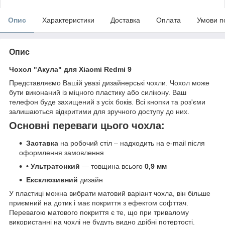
Опис
Характеристики
Доставка
Оплата
Умови п
Опис
Чохол "Акула" для Xiaomi Redmi 9
Представляємо Вашій увазі дизайнерські чохли. Чохол може
бути виконаний із міцного пластику або силікону. Ваш
телефон буде захищений з усіх боків. Всі кнопки та роз'єми
залишаються відкритими для зручного доступу до них.
Основні переваги цього чохла:
Заставка
на робочий стіл – надходить на e-mail після
оформлення замовлення
• Ультратонкий
— товщина всього
0,9 мм
Ексклюзивний
дизайн
У пластиці можна вибрати матовий варіант чохла, він більше
приємний на дотик і має покриття з ефектом софттач.
Перевагою матового покриття є те, що при тривалому
використанні на чохлі не будуть видно дрібні потертості.