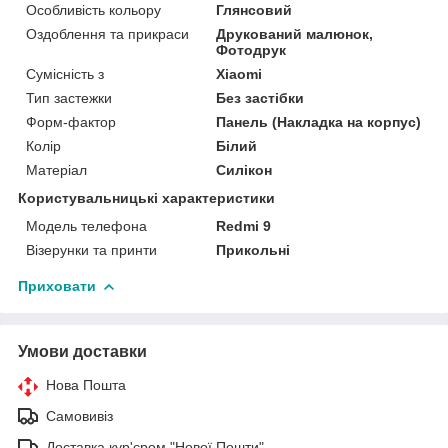
Особливість кольору
Глянсовий
Оздоблення та прикраси
Друкований малюнок,
Фотодрук
Сумісність з
Xiaomi
Тип застежки
Без застібки
Форм-фактор
Панель (Накладка на корпус)
Колір
Білий
Матеріал
Силікон
Користувальницькі характеристики
Модель телефона
Redmi 9
Візерунки та принти
Прикольні
Приховати
Умови доставки
Нова Пошта
Самовивіз
Доставка кур'єром "Нової Пошти"