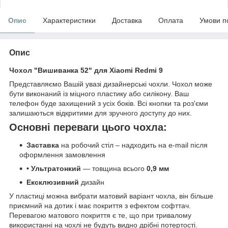
Опис
Характеристики
Доставка
Оплата
Умови п
Опис
Чохол "Вишиванка 52" для Xiaomi Redmi 9
Представляємо Вашій увазі дизайнерські чохли. Чохол може
бути виконаний із міцного пластику або силікону. Ваш
телефон буде захищений з усіх боків. Всі кнопки та роз'єми
залишаються відкритими для зручного доступу до них.
Основні переваги цього чохла:
Заставка
на робочий стіл – надходить на e-mail після
оформлення замовлення
• Ультратонкий
— товщина всього
0,9 мм
Ексклюзивний
дизайн
У пластиці можна вибрати матовий варіант чохла, він більше
приємний на дотик і має покриття з ефектом софттач.
Перевагою матового покриття є те, що при тривалому
використанні на чохлі не будуть видно дрібні потертості.