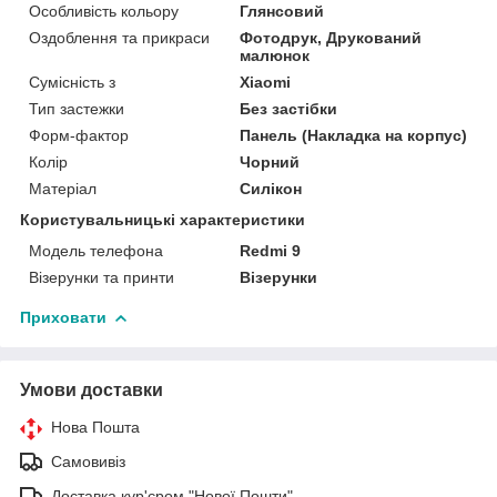
Особливість кольору
Глянсовий
Оздоблення та прикраси
Фотодрук, Друкований
малюнок
Сумісність з
Xiaomi
Тип застежки
Без застібки
Форм-фактор
Панель (Накладка на корпус)
Колір
Чорний
Матеріал
Силікон
Користувальницькі характеристики
Модель телефона
Redmi 9
Візерунки та принти
Візерунки
Приховати
Умови доставки
Нова Пошта
Самовивіз
Доставка кур'єром "Нової Пошти"