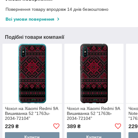
Повернення товару впродовж 14 днів безкоштовно
Всі умови повернення
Подібні товари компанії
Чохол на Xiaomi Redmi 9A
Чохол на Xiaomi Redmi 9A
Чохо
Вишиванка 52 "1763u-
Вишиванка 52 "1763b-
Note
2034-72104"
2034-72104"
"176
229
389
229
₴
₴
Купити
Купити