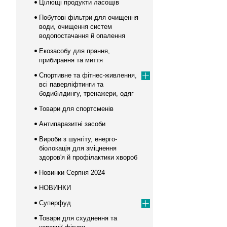
Цілющі продукти ласощів
Побутові фільтри для очищення
води, очищення систем
водопостачання й опалення
Екозасобу для прання,
прибирання та миття
Спортивне та фітнес-живлення,
всі паверліфтинги та
бодибілдингу, тренажери, одяг
Товари для спортсменів
Антипаразитні засоби
Вироби з шунгіту, енерго-
біолокація для зміцнення
здоров'я й профілактики хвороб
Новинки Серпня 2024
НОВИНКИ
Суперфуд
Товари для схуднення та