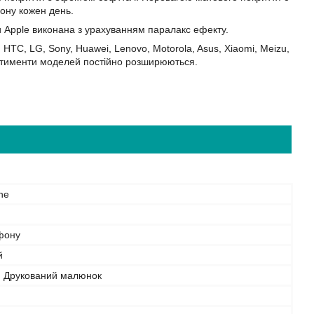
фону кожен день.
и Apple виконана з урахуванням паралакс ефекту.
HTC, LG, Sony, Huawei, Lenovo, Motorola, Asus, Xiaomi, Meizu,
Асортименти моделей постійно розширюються.
ne
фону
й
, Друкований малюнок