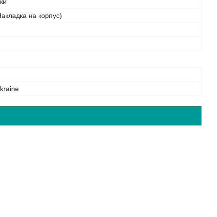
бки
акладка на корпус)
kraine