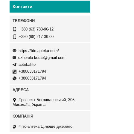
Контакти
+380 (63) 783-96-12
+380 (68) 217-39-00
https://fito-apteka.com/
dzherelo.korab@gmail.com
aptekafito
+380633171794
+380633171794
Проспект Богоявленський, 305,
Миколаїв, Україна
Фіто-аптека Цілюще джерело