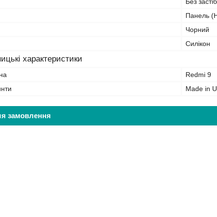
Без засті
Панель (Н
Чорний
Силікон
ицькі характеристики
на
Redmi 9
инти
Made in U
ля замовлення