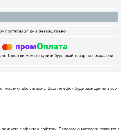
ру протягом 14 днів
безкоштовно
тежі. Тепер ви можете купити будь-який товар не покидаючи
го пластику або силікону. Ваш телефон буде захищений з усіх
ає покриття з ефектом софттач. Перевагою матового покриття є