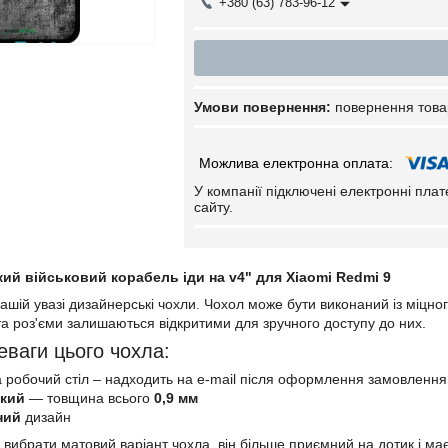
+380 (63) 783-96-12
повернення това
У компанії підключені електронні пла
сайту.
ий військовий корабель іди на v4" для Xiaomi Redmi 9
шій увазі дизайнерські чохли. Чохол може бути виконаний із міцно
 та роз'єми залишаються відкритими для зручного доступу до них.
еваги цього чохла:
 робочий стіл – надходить на e-mail після оформлення замовлення
нкий
— товщина всього
0,9 мм
ний
дизайн
 вибрати матовий варіант чохла, він більше приємний на дотик і м