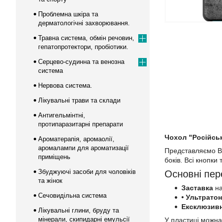
Проблемна шкіра та
дерматологічні захворювання.
Травна система, обмін речовин,
гепатопротектори, пробіотики.
Серцево-судинна та венозна
система
Нервова система.
Лікувальні трави та склади
Антигельмінтні,
протипаразитарні препарати
Чохол "Російськ
Ароматерапія, аромаолії,
аромалампи для ароматизації
Представляємо Ва
приміщень
боків. Всі кнопки
Збуджуючі засоби для чоловіків
Основні пер
та жінок
Заставка
на
Сечовидільна система
• Ультрато
Ексклюзив
Лікувальні глини, бруду та
мінерали, скипидарні емульсії
У пластиці можна