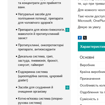
та концентрати для прийняття
те, що при трива
ванн.
Для кожного чохл
Натуральні засоби для
Такі чохли доступ
поліпшення потенції, препарати
Microsoft, OnePlu
для чоловічого здоров'я
Дякую за увагу.
Препарати для жінок-гінекологія,
мамологія й протипухлинний
захист
Протипухлинні, онкопротекторні
Характеристи
препарати, антиоксиданти
Дихальна система, грип,
Основні
застуда, пневмонія, бронхіт,
синусит, гайморит
Виробник
Країна виробни
Ендокринна система
(щизоподібна залоза, цукровий
Призначення
діабет)
Особливість кол
Засоби для схуднення й
очищення організму
Оздоблення та 
Котно-м'язова система (опорно-
Сумісність з
рухова система)