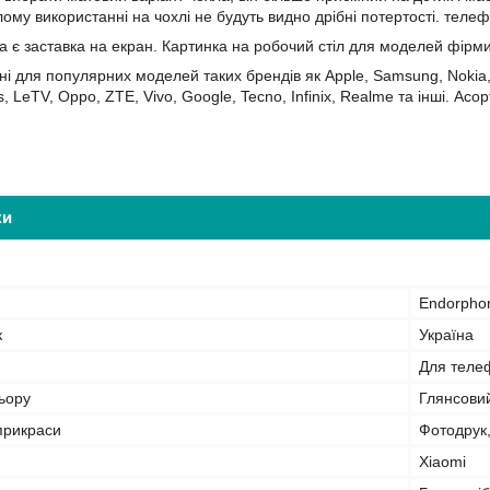
лому використанні на чохлі не будуть видно дрібні потертості. теле
а є заставка на екран. Картинка на робочий стіл для моделей фірм
ні для популярних моделей таких брендів як Apple, Samsung, Nokia, 
s, LeTV, Oppo, ZTE, Vivo, Google, Tecno, Infinix, Realme та інші. 
ки
Endorpho
к
Україна
Для теле
ьору
Глянсови
прикраси
Фотодрук
Xiaomi