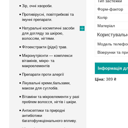
Тип застежки
Зір, очні хвороби.
Форм-фактор
Противірусні, повітгрибкові та
Колір
імунні препарати.
Матеріал
Натуральні косметичні засоби
для догляду за шкірою,
Користувальн
волоссям, нігтями.
Модель телефо
Фітоекстракти (рідкі) трав.
Візерунки та пр
Мікронутрієнти — комплекси
вітамінів, мікро- та
макроелементів
Інформація д
Препарати проти алергії
Ціна:
389 ₴
Лікувальні креми,бальзами,
макози для суглобів.
Вітаміни та мікроелементи у разі
проблем волосся, нігтів і шкіри.
Антисептики та природні
антибіотики
багатофункціонального впливу.