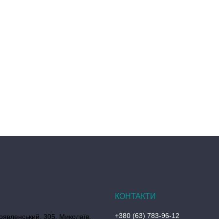
+380 (63) 783-96-12
оявленський, 305, Миколаїв,