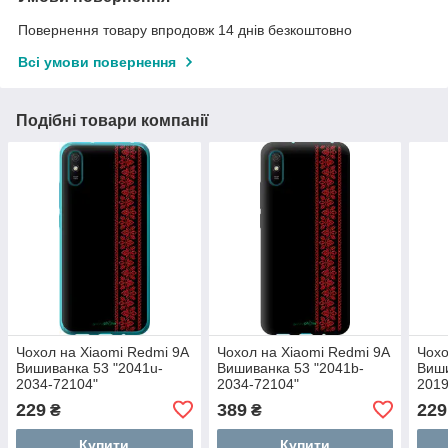
Повернення товару впродовж 14 днів безкоштовно
Всі умови повернення
Подібні товари компанії
Чохол на Xiaomi Redmi 9A
Чохол на Xiaomi Redmi 9A
Чохо
Вишиванка 53 "2041u-
Вишиванка 53 "2041b-
Виши
2034-72104"
2034-72104"
2019
229
389
229
₴
₴
Купити
Купити