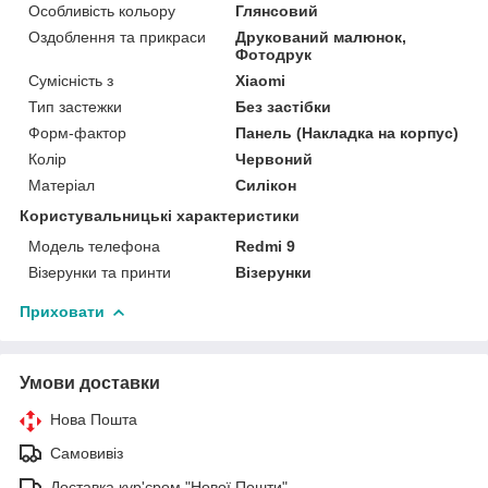
Особливість кольору
Глянсовий
Оздоблення та прикраси
Друкований малюнок,
Фотодрук
Сумісність з
Xiaomi
Тип застежки
Без застібки
Форм-фактор
Панель (Накладка на корпус)
Колір
Червоний
Матеріал
Силікон
Користувальницькі характеристики
Модель телефона
Redmi 9
Візерунки та принти
Візерунки
Приховати
Умови доставки
Нова Пошта
Самовивіз
Доставка кур'єром "Нової Пошти"