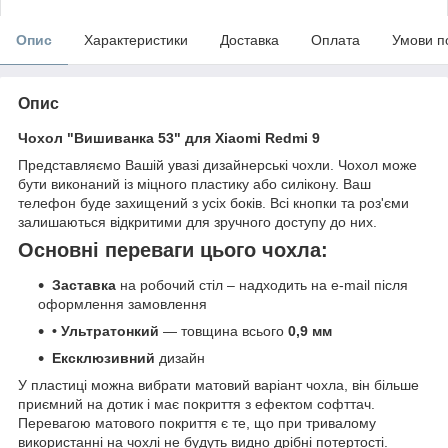
Опис
Характеристики
Доставка
Оплата
Умови п
Опис
Чохол "Вишиванка 53" для Xiaomi Redmi 9
Представляємо Вашій увазі дизайнерські чохли. Чохол може
бути виконаний із міцного пластику або силікону. Ваш
телефон буде захищений з усіх боків. Всі кнопки та роз'єми
залишаються відкритими для зручного доступу до них.
Основні переваги цього чохла:
Заставка
на робочий стіл – надходить на e-mail після
оформлення замовлення
• Ультратонкий
— товщина всього
0,9 мм
Ексклюзивний
дизайн
У пластиці можна вибрати матовий варіант чохла, він більше
приємний на дотик і має покриття з ефектом софттач.
Перевагою матового покриття є те, що при тривалому
використанні на чохлі не будуть видно дрібні потертості.