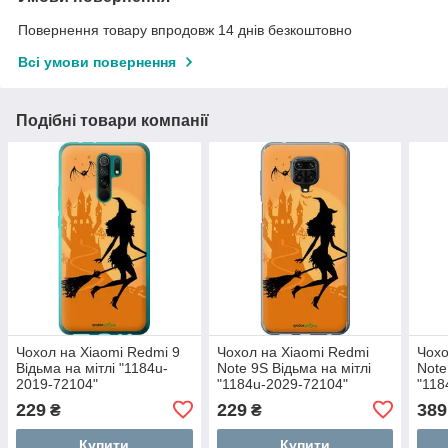
Повернення товару впродовж 14 днів безкоштовно
Всі умови повернення
Подібні товари компанії
Чохол на Xiaomi Redmi 9
Чохол на Xiaomi Redmi
Чохо
Відьма на мітлі "1184u-
Note 9S Відьма на мітлі
Note
2019-72104"
"1184u-2029-72104"
"118
229
229
389
₴
₴
Купити
Купити