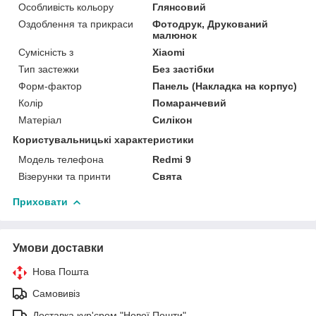
Особливість кольору
Глянсовий
Оздоблення та прикраси
Фотодрук, Друкований
малюнок
Сумісність з
Xiaomi
Тип застежки
Без застібки
Форм-фактор
Панель (Накладка на корпус)
Колір
Помаранчевий
Матеріал
Силікон
Користувальницькі характеристики
Модель телефона
Redmi 9
Візерунки та принти
Свята
Приховати
Умови доставки
Нова Пошта
Самовивіз
Доставка кур'єром "Нової Пошти"