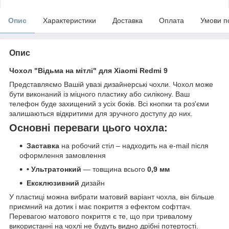
Опис
Характеристики
Доставка
Оплата
Умови п
Опис
Чохол "Відьма на мітлі" для Xiaomi Redmi 9
Представляємо Вашій увазі дизайнерські чохли. Чохол може
бути виконаний із міцного пластику або силікону. Ваш
телефон буде захищений з усіх боків. Всі кнопки та роз'єми
залишаються відкритими для зручного доступу до них.
Основні переваги цього чохла:
Заставка
на робочий стіл – надходить на e-mail після
оформлення замовлення
• Ультратонкий
— товщина всього
0,9 мм
Ексклюзивний
дизайн
У пластиці можна вибрати матовий варіант чохла, він більше
приємний на дотик і має покриття з ефектом софттач.
Перевагою матового покриття є те, що при тривалому
використанні на чохлі не будуть видно дрібні потертості.