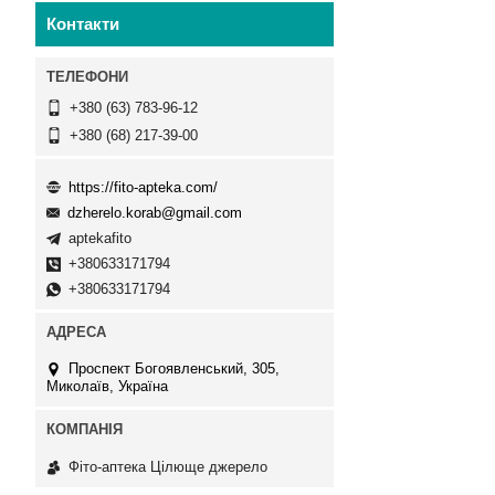
Контакти
+380 (63) 783-96-12
+380 (68) 217-39-00
https://fito-apteka.com/
dzherelo.korab@gmail.com
aptekafito
+380633171794
+380633171794
Проспект Богоявленський, 305,
Миколаїв, Україна
Фіто-аптека Цілюще джерело