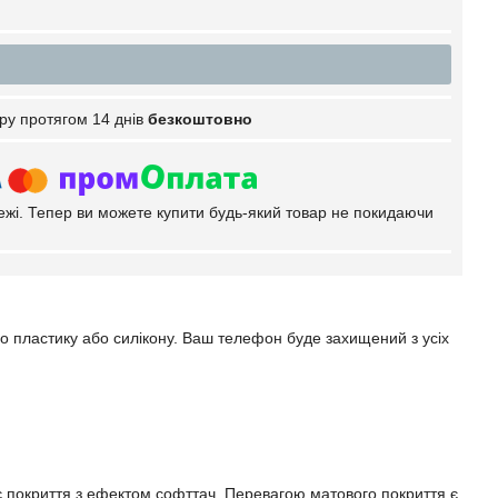
ру протягом 14 днів
безкоштовно
тежі. Тепер ви можете купити будь-який товар не покидаючи
го пластику або силікону. Ваш телефон буде захищений з усіх
ає покриття з ефектом софттач. Перевагою матового покриття є