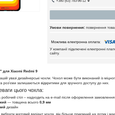
+380 (63) 783-96-12
повернення това
У компанії підключені електронні пла
сайту.
 для Xiaomi Redmi 9
шій увазі дизайнерські чохли. Чохол може бути виконаний із міцно
 та роз'єми залишаються відкритими для зручного доступу до них.
еваги цього чохла:
 робочий стіл – надходить на e-mail після оформлення замовлення
нкий
— товщина всього
0,9 мм
ний
дизайн
 вибрати матовий варіант чохла, він більше приємний на дотик і м