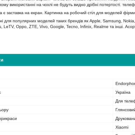
лому використанні на чохлі не будуть видно дрібні потертості. теле
а є заставка на екран. Картинка на робочий стіл для моделей фірм
ні для популярних моделей таких брендів як Apple, Samsung, Nokia, 
s, LeTV, Oppo, ZTE, Vivo, Google, Tecno, Infinix, Realme та інші. 
ки
Endorpho
к
Україна
Для теле
ьору
Глянсови
прикраси
Друкован
Xiaomi