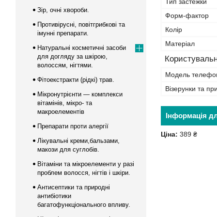
Тип застежки
Зір, очні хвороби.
Форм-фактор
Противірусні, повітгрибкові та
Колір
імунні препарати.
Матеріал
Натуральні косметичні засоби
для догляду за шкірою,
Користувальн
волоссям, нігтями.
Модель телефо
Фітоекстракти (рідкі) трав.
Візерунки та пр
Мікронутрієнти — комплекси
вітамінів, мікро- та
макроелементів
Інформація д
Препарати проти алергії
Ціна:
389 ₴
Лікувальні креми,бальзами,
макози для суглобів.
Вітаміни та мікроелементи у разі
проблем волосся, нігтів і шкіри.
Антисептики та природні
антибіотики
багатофункціонального впливу.