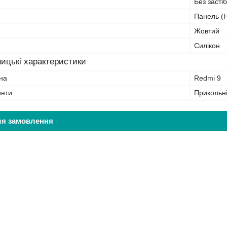
Без засті
Панель (Н
Жовтий
Силікон
ицькі характеристики
на
Redmi 9
инти
Прикольн
ля замовлення