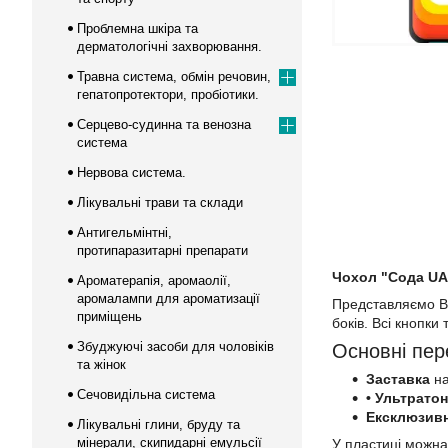
Проблемна шкіра та
дерматологічні захворювання.
Травна система, обмін речовин,
гепатопротектори, пробіотики.
Серцево-судинна та венозна
система
Нервова система.
Лікувальні трави та склади
Антигельмінтні,
протипаразитарні препарати
Чохол "Сода UA"
Ароматерапія, аромаолії,
аромалампи для ароматизації
Представляємо Ва
приміщень
боків. Всі кнопки
Збуджуючі засоби для чоловіків
Основні пер
та жінок
Заставка
на
Сечовидільна система
• Ультрато
Ексклюзив
Лікувальні глини, бруду та
мінерали, скипидарні емульсії
У пластиці можна