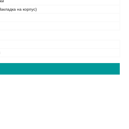
бки
акладка на корпус)
і