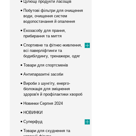
Цілющі продукти ласощів
Побутові фільтри для очищення
води, очищення систем
водопостачання й опалення
Екозасобу для прання,
прибирання та миття
Спортивне та фітнес-живлення,
всі паверліфтинги та
бодибілдингу, тренажери, одяг
Товари для спортсменів
Антипаразитні засоби
Вироби з шунгіту, енерго-
біолокація для зміцнення
здоров'я й профілактики хвороб
Новинки Серпня 2024
НОВИНКИ
Суперфуд
Товари для схуднення та