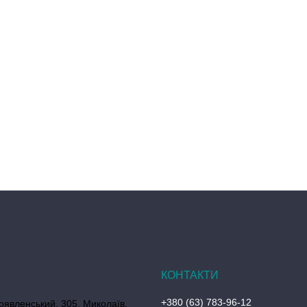
+380 (63) 783-96-12
оявленський, 305, Миколаїв,