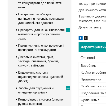
та концентрати для прийняття
те, що при трива
ванн.
Для кожного чохл
Натуральні засоби для
Такі чохли доступ
поліпшення потенції, препарати
Microsoft, OnePlu
для чоловічого здоров'я
Дякую за увагу.
Препарати для жінок-гінекологія,
мамологія й протипухлинний
захист
Протипухлинні, онкопротекторні
Характеристи
препарати, антиоксиданти
Дихальна система, грип,
Основні
застуда, пневмонія, бронхіт,
синусит, гайморит
Виробник
Країна виробни
Ендокринна система
(щизоподібна залоза, цукровий
Призначення
діабет)
Особливість кол
Засоби для схуднення й
очищення організму
Оздоблення та 
Котно-м'язова система (опорно-
Сумісність з
рухова система)