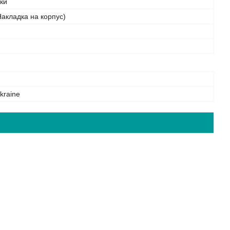
бки
акладка на корпус)
kraine