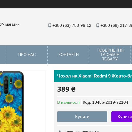
"- магазин
+380 (63) 783-96-12
+380 (68) 217-3
ПОВЕРНЕННЯ
ПРО НАС
КОНТАКТИ
ТА ОБМІН
ТОВАРУ
Чохол на Xiaomi Redmi 9 Жовто-бла
389 ₴
В наявності
Код:
1048b-2019-72104
Купити
Купити