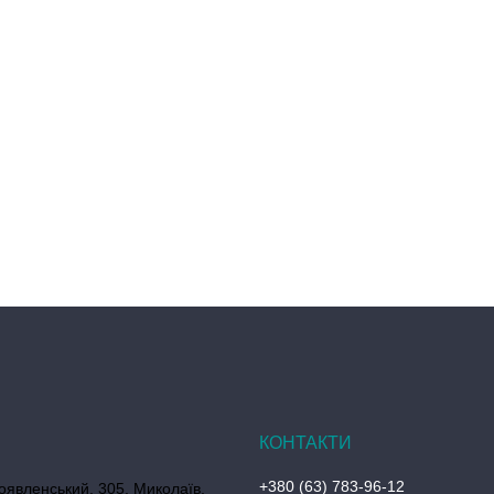
+380 (63) 783-96-12
оявленський, 305, Миколаїв,