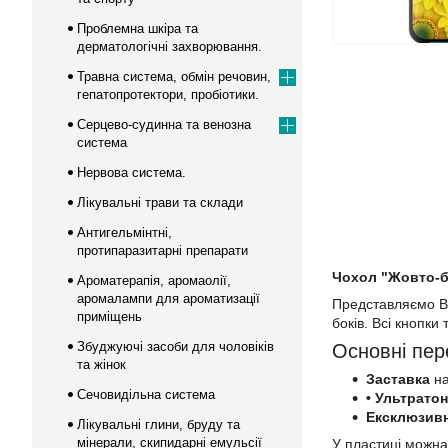
Проблемна шкіра та
дерматологічні захворювання.
Травна система, обмін речовин,
гепатопротектори, пробіотики.
Серцево-судинна та венозна
система
Нервова система.
Лікувальні трави та склади
Антигельмінтні,
протипаразитарні препарати
Чохол "Жовто-бл
Ароматерапія, аромаолії,
аромалампи для ароматизації
Представляємо Ва
приміщень
боків. Всі кнопки
Збуджуючі засоби для чоловіків
Основні пер
та жінок
Заставка
на
Сечовидільна система
• Ультрато
Ексклюзив
Лікувальні глини, бруду та
мінерали, скипидарні емульсії
У пластиці можна