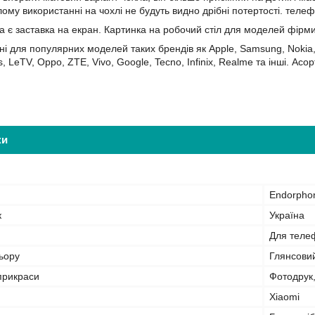
лому використанні на чохлі не будуть видно дрібні потертості. теле
а є заставка на екран. Картинка на робочий стіл для моделей фірм
ні для популярних моделей таких брендів як Apple, Samsung, Nokia, 
s, LeTV, Oppo, ZTE, Vivo, Google, Tecno, Infinix, Realme та інші. 
ки
Endorpho
к
Україна
Для теле
ьору
Глянсови
прикраси
Фотодрук
Xiaomi