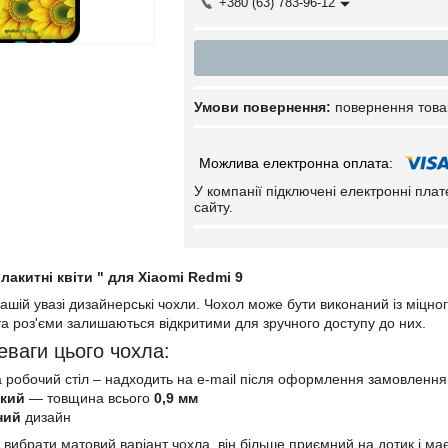
+380 (63) 783-96-12
повернення това
У компанії підключені електронні пла
сайту.
акитні квіти " для Xiaomi Redmi 9
шій увазі дизайнерські чохли. Чохол може бути виконаний із міцно
 та роз'єми залишаються відкритими для зручного доступу до них.
еваги цього чохла:
 робочий стіл – надходить на e-mail після оформлення замовлення
нкий
— товщина всього
0,9 мм
ний
дизайн
 вибрати матовий варіант чохла, він більше приємний на дотик і м