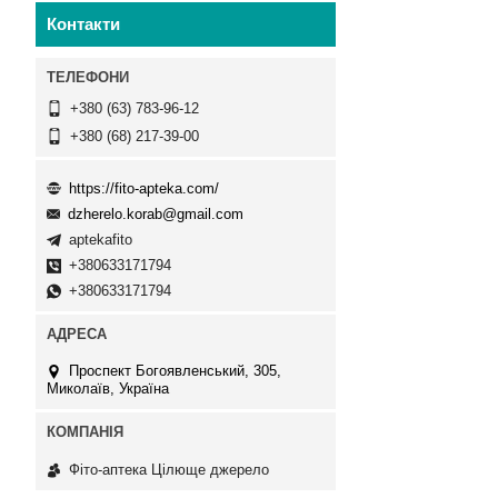
Контакти
+380 (63) 783-96-12
+380 (68) 217-39-00
https://fito-apteka.com/
dzherelo.korab@gmail.com
aptekafito
+380633171794
+380633171794
Проспект Богоявленський, 305,
Миколаїв, Україна
Фіто-аптека Цілюще джерело