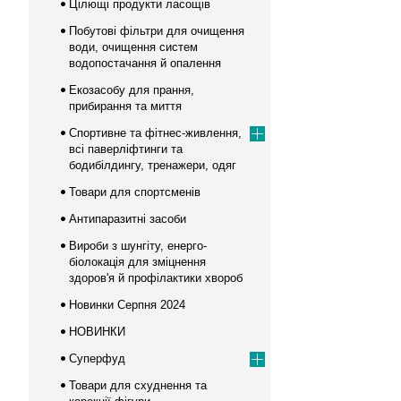
Цілющі продукти ласощів
Побутові фільтри для очищення
води, очищення систем
водопостачання й опалення
Екозасобу для прання,
прибирання та миття
Спортивне та фітнес-живлення,
всі паверліфтинги та
бодибілдингу, тренажери, одяг
Товари для спортсменів
Антипаразитні засоби
Вироби з шунгіту, енерго-
біолокація для зміцнення
здоров'я й профілактики хвороб
Новинки Серпня 2024
НОВИНКИ
Суперфуд
Товари для схуднення та