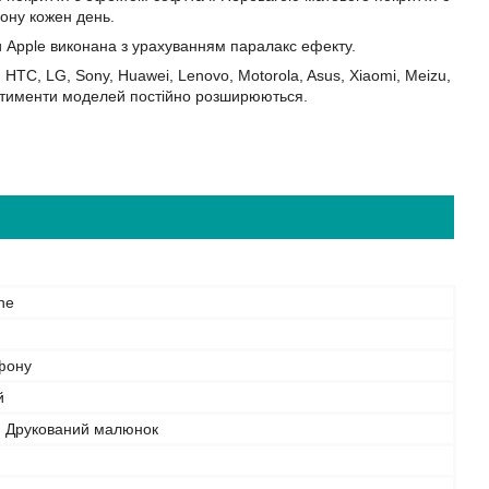
фону кожен день.
и Apple виконана з урахуванням паралакс ефекту.
HTC, LG, Sony, Huawei, Lenovo, Motorola, Asus, Xiaomi, Meizu,
Асортименти моделей постійно розширюються.
ne
фону
й
, Друкований малюнок