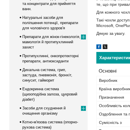
та концентрати для прийняття
те, що при трива
ванн.
Для кожного чохл
Натуральні засоби для
Такі чохли доступ
поліпшення потенції, препарати
Microsoft, OnePlu
для чоловічого здоров'я
Дякую за увагу.
Препарати для жінок-гінекологія,
мамологія й протипухлинний
захист
Протипухлинні, онкопротекторні
Характеристи
препарати, антиоксиданти
Дихальна система, грип,
Основні
застуда, пневмонія, бронхіт,
синусит, гайморит
Виробник
Країна виробни
Ендокринна система
(щизоподібна залоза, цукровий
Призначення
діабет)
Особливість кол
Засоби для схуднення й
очищення організму
Оздоблення та 
Котно-м'язова система (опорно-
Сумісність з
рухова система)