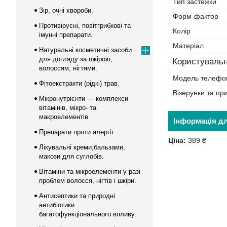
Тип застежки
Зір, очні хвороби.
Форм-фактор
Противірусні, повітгрибкові та
Колір
імунні препарати.
Матеріал
Натуральні косметичні засоби
для догляду за шкірою,
Користувальн
волоссям, нігтями.
Модель телефо
Фітоекстракти (рідкі) трав.
Візерунки та пр
Мікронутрієнти — комплекси
вітамінів, мікро- та
макроелементів
Інформація д
Препарати проти алергії
Ціна:
389 ₴
Лікувальні креми,бальзами,
макози для суглобів.
Вітаміни та мікроелементи у разі
проблем волосся, нігтів і шкіри.
Антисептики та природні
антибіотики
багатофункціонального впливу.