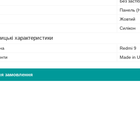
Без засті
Панель (Н
Жовтий
Силікон
ицькі характеристики
на
Redmi 9
инти
Made in U
ля замовлення