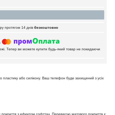
ру протягом 14 днів
безкоштовно
тежі. Тепер ви можете купити будь-який товар не покидаючи
го пластику або силікону. Ваш телефон буде захищений з усіх
ає покриття з ефектом софттач. Перевагою матового покриття є