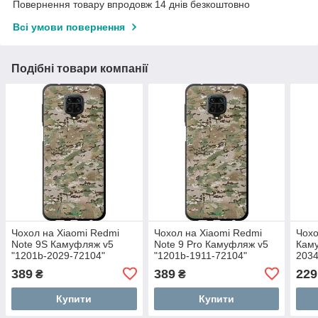
Повернення товару впродовж 14 днів безкоштовно
Всі умови повернення
Подібні товари компанії
Чохол на Xiaomi Redmi
Чохол на Xiaomi Redmi
Чохо
Note 9S Камуфляж v5
Note 9 Pro Камуфляж v5
Каму
"1201b-2029-72104"
"1201b-1911-72104"
2034
389
389
229
₴
₴
Купити
Купити