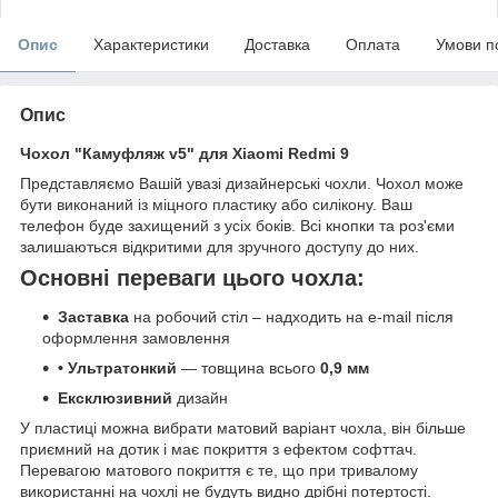
Опис
Характеристики
Доставка
Оплата
Умови п
Опис
Чохол "Камуфляж v5" для Xiaomi Redmi 9
Представляємо Вашій увазі дизайнерські чохли. Чохол може
бути виконаний із міцного пластику або силікону. Ваш
телефон буде захищений з усіх боків. Всі кнопки та роз'єми
залишаються відкритими для зручного доступу до них.
Основні переваги цього чохла:
Заставка
на робочий стіл – надходить на e-mail після
оформлення замовлення
• Ультратонкий
— товщина всього
0,9 мм
Ексклюзивний
дизайн
У пластиці можна вибрати матовий варіант чохла, він більше
приємний на дотик і має покриття з ефектом софттач.
Перевагою матового покриття є те, що при тривалому
використанні на чохлі не будуть видно дрібні потертості.