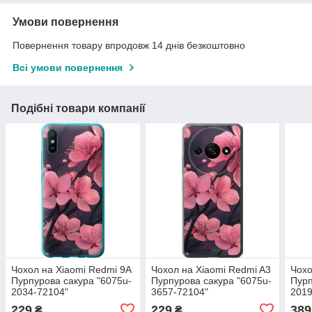
Умови повернення
Повернення товару впродовж 14 днів безкоштовно
Всі умови повернення
Подібні товари компанії
Чохол на Xiaomi Redmi 9A
Чохол на Xiaomi Redmi A3
Чохо
Пурпурова сакура "6075u-
Пурпурова сакура "6075u-
Пурп
2034-72104"
3657-72104"
2019
229
229
389
₴
₴