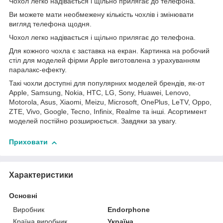
Чохол легко надівається і щільно прилягає до телефона.
Ви можете мати необмежену кількість чохлів і змінювати
вигляд телефона щодня.
Чохол легко надівається і щільно прилягає до телефона.
Для кожного чохла є заставка на екран. Картинка на робочий
стіл для моделей фірми Apple виготовлена з урахуванням
паралакс-ефекту.
Такі чохли доступні для популярних моделей брендів, як-от
Apple, Samsung, Nokia, HTC, LG, Sony, Huawei, Lenovo,
Motorola, Asus, Xiaomi, Meizu, Microsoft, OnePlus, LeTV, Oppo,
ZTE, Vivo, Google, Tecno, Infinix, Realme та інші. Асортимент
моделей постійно розширюється. Завдяки за увагу.
Приховати
Характеристики
Основні
Виробник
Endorphone
Країна виробник
Україна