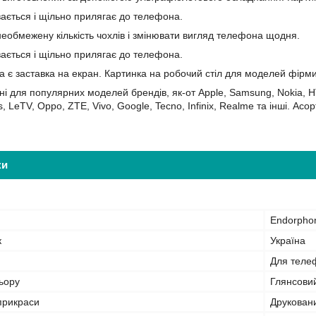
вається і щільно прилягає до телефона.
еобмежену кількість чохлів і змінювати вигляд телефона щодня.
вається і щільно прилягає до телефона.
а є заставка на екран. Картинка на робочий стіл для моделей фірм
ні для популярних моделей брендів, як-от Apple, Samsung, Nokia, HT
s, LeTV, Oppo, ZTE, Vivo, Google, Tecno, Infinix, Realme та інші. А
ки
Endorpho
к
Україна
Для теле
ьору
Глянсови
прикраси
Друкован