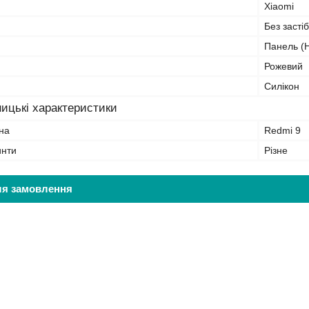
Xiaomi
Без засті
Панель (Н
Рожевий
Силікон
ицькі характеристики
на
Redmi 9
инти
Різне
ля замовлення