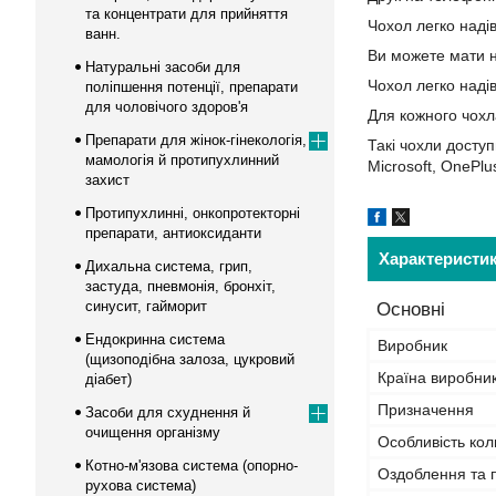
та концентрати для прийняття
Чохол легко наді
ванн.
Ви можете мати н
Натуральні засоби для
Чохол легко наді
поліпшення потенції, препарати
для чоловічого здоров'я
Для кожного чохл
Препарати для жінок-гінекологія,
Такі чохли доступ
мамологія й протипухлинний
Microsoft, OnePlu
захист
Протипухлинні, онкопротекторні
препарати, антиоксиданти
Характеристи
Дихальна система, грип,
застуда, пневмонія, бронхіт,
синусит, гайморит
Основні
Ендокринна система
Виробник
(щизоподібна залоза, цукровий
Країна виробни
діабет)
Призначення
Засоби для схуднення й
очищення організму
Особливість кол
Котно-м'язова система (опорно-
Оздоблення та 
рухова система)