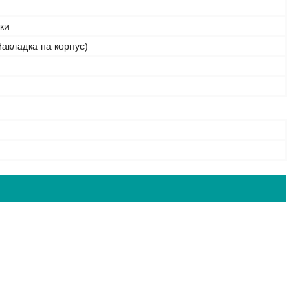
бки
акладка на корпус)