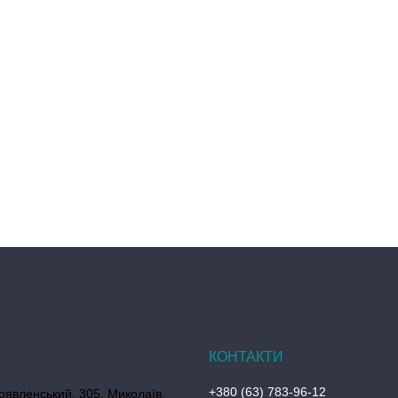
+380 (63) 783-96-12
оявленський, 305, Миколаїв,