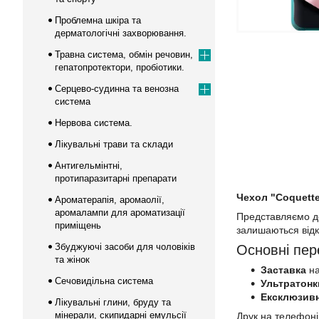
Проблемна шкіра та
дерматологічні захворювання.
Травна система, обмін речовин,
гепатопротектори, пробіотики.
Серцево-судинна та венозна
система
Нервова система.
Лікувальні трави та склади
Антигельмінтні,
протипаразитарні препарати
Чехол "Coquette
Ароматерапія, аромаолії,
аромалампи для ароматизації
Представляємо до 
приміщень
залишаються відк
Збуджуючі засоби для чоловіків
Основні пер
та жінок
Заставка
на
Сечовидільна система
Ультратонк
Ексклюзив
Лікувальні глини, бруду та
мінерали, скипидарні емульсії
Друк на телефоні