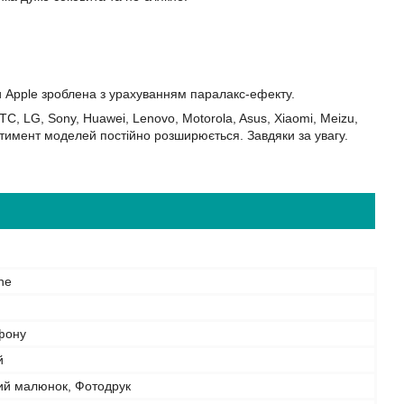
и Apple зроблена з урахуванням паралакс-ефекту.
C, LG, Sony, Huawei, Lenovo, Motorola, Asus, Xiaomi, Meizu,
сортимент моделей постійно розширюється. Завдяки за увагу.
ne
фону
й
ий малюнок, Фотодрук