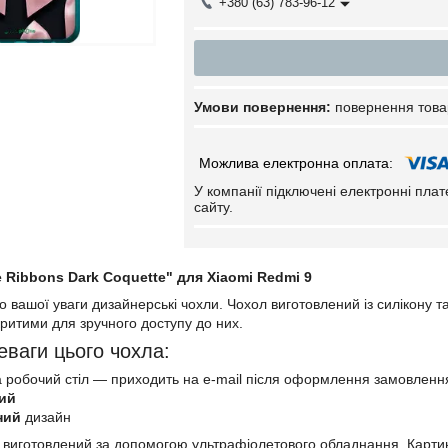
+380 (63) 783-96-12
повернення това
У компанії підключені електронні пла
сайту.
 Ribbons Dark Coquette" для Xiaomi Redmi 9
вашої уваги дизайнерські чохли. Чохол виготовлений із силікону та
ритими для зручного доступу до них.
еваги цього чохла:
 робочий стіл — приходить на e-mail після оформлення замовленн
ий
ний
дизайн
 виготовлений за допомогою ультрафіолетового обладнання. Картин