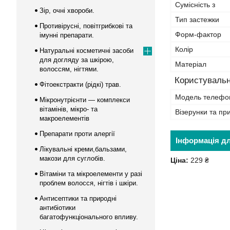
Сумісність з
Зір, очні хвороби.
Тип застежки
Противірусні, повітгрибкові та
Форм-фактор
імунні препарати.
Колір
Натуральні косметичні засоби
для догляду за шкірою,
Матеріал
волоссям, нігтями.
Користувальн
Фітоекстракти (рідкі) трав.
Модель телефо
Мікронутрієнти — комплекси
вітамінів, мікро- та
Візерунки та пр
макроелементів
Препарати проти алергії
Інформація д
Лікувальні креми,бальзами,
макози для суглобів.
Ціна:
229 ₴
Вітаміни та мікроелементи у разі
проблем волосся, нігтів і шкіри.
Антисептики та природні
антибіотики
багатофункціонального впливу.