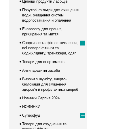
Цілющі продукти ласощів
Побутові фільтри для очищення
води, очищення систем
водопостачання й опалення
Екозасобу для прання,
прибирання та миття
Спортивне та фітнес-живлення,
всі паверліфтинги та
бодибілдингу, тренажери, одяг
Товари для спортсменів
Антипаразитні засоби
Вироби з шунгіту, енерго-
біолокація для зміцнення
здоров'я й профілактики хвороб
Новинки Серпня 2024
НОВИНКИ
Суперфуд
Товари для схуднення та