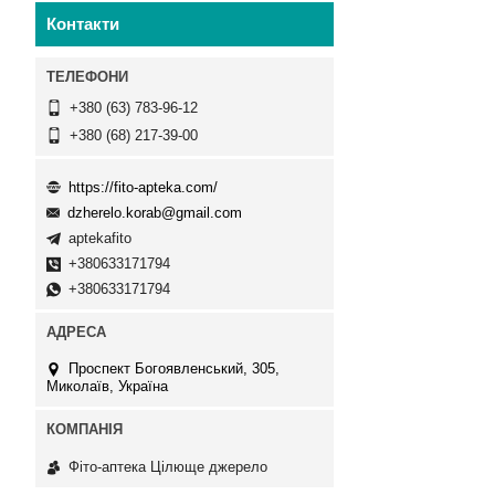
Контакти
+380 (63) 783-96-12
+380 (68) 217-39-00
https://fito-apteka.com/
dzherelo.korab@gmail.com
aptekafito
+380633171794
+380633171794
Проспект Богоявленський, 305,
Миколаїв, Україна
Фіто-аптека Цілюще джерело