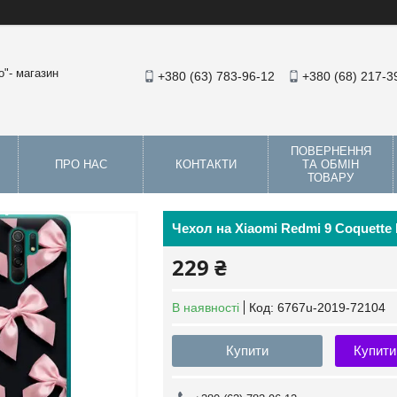
"- магазин
+380 (63) 783-96-12
+380 (68) 217-3
ПОВЕРНЕННЯ
ПРО НАС
КОНТАКТИ
ТА ОБМІН
ТОВАРУ
Чехол на Xiaomi Redmi 9 Coquette 
229 ₴
В наявності
Код:
6767u-2019-72104
Купити
Купити