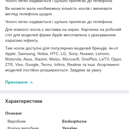
Чохол легко надівається і щільно прилягає до телефона.
Ви можете мати необмежену кількість чохлів і змінювати
вигляд телефона щодня.
Чохол легко надівається і щільно прилягає до телефона.
Для кожного чохла є заставка на екран. Картинка на робочий
стіл для моделей фірми Apple виготовлена з урахуванням
паралакс-ефекту.
Такі чохли доступні для популярних моделей брендів, як-от
Apple, Samsung, Nokia, HTC, LG, Sony, Huawei, Lenovo,
Motorola, Asus, Xiaomi, Meizu, Microsoft, OnePlus, LeTV, Oppo,
ZTE, Vivo, Google, Tecno, Infinix, Realme та інші. Асортимент
моделей постійно розширюється. Завдяки за увагу.
Приховати
Характеристики
Основні
Виробник
Endorphone
Країна виробник
Україна