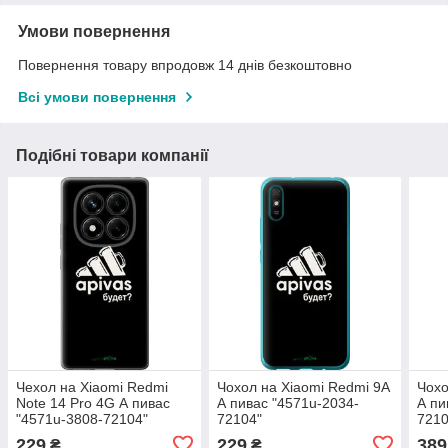
Умови повернення
Повернення товару впродовж 14 днів безкоштовно
Всі умови повернення
Подібні товари компанії
Чехол на Xiaomi Redmi
Чохол на Xiaomi Redmi 9A
Чохо
Note 14 Pro 4G А пивас
А пивас "4571u-2034-
А пи
"4571u-3808-72104"
72104"
7210
229
229
389
₴
₴