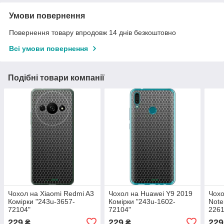
Умови повернення
Повернення товару впродовж 14 днів безкоштовно
Всі умови повернення
Подібні товари компанії
Чохол на Xiaomi Redmi A3
Чохол на Huawei Y9 2019
Чохо
Комірки "243u-3657-
Комірки "243u-1602-
Note
72104"
72104"
2261
229
229
229
₴
₴