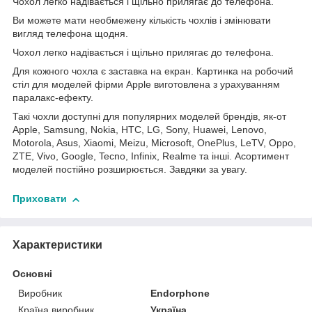
Чохол легко надівається і щільно прилягає до телефона.
Ви можете мати необмежену кількість чохлів і змінювати
вигляд телефона щодня.
Чохол легко надівається і щільно прилягає до телефона.
Для кожного чохла є заставка на екран. Картинка на робочий
стіл для моделей фірми Apple виготовлена з урахуванням
паралакс-ефекту.
Такі чохли доступні для популярних моделей брендів, як-от
Apple, Samsung, Nokia, HTC, LG, Sony, Huawei, Lenovo,
Motorola, Asus, Xiaomi, Meizu, Microsoft, OnePlus, LeTV, Oppo,
ZTE, Vivo, Google, Tecno, Infinix, Realme та інші. Асортимент
моделей постійно розширюється. Завдяки за увагу.
Приховати
Характеристики
Основні
Виробник
Endorphone
Країна виробник
Україна