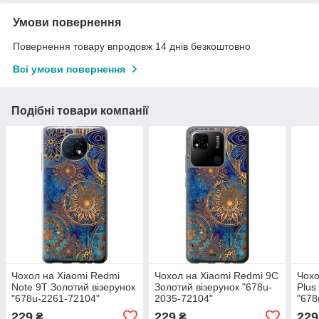
Умови повернення
Повернення товару впродовж 14 днів безкоштовно
Всі умови повернення
Подібні товари компанії
Чохол на Xiaomi Redmi
Чохол на Xiaomi Redmi 9C
Чохо
Note 9T Золотий візерунок
Золотий візерунок "678u-
Plus
"678u-2261-72104"
2035-72104"
"678
229
229
229
₴
₴