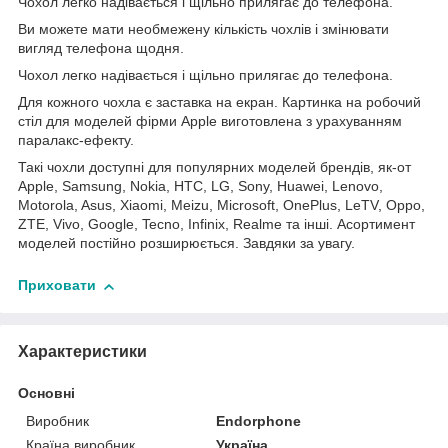
Чохол легко надівається і щільно прилягає до телефона.
Ви можете мати необмежену кількість чохлів і змінювати
вигляд телефона щодня.
Чохол легко надівається і щільно прилягає до телефона.
Для кожного чохла є заставка на екран. Картинка на робочий
стіл для моделей фірми Apple виготовлена з урахуванням
паралакс-ефекту.
Такі чохли доступні для популярних моделей брендів, як-от
Apple, Samsung, Nokia, HTC, LG, Sony, Huawei, Lenovo,
Motorola, Asus, Xiaomi, Meizu, Microsoft, OnePlus, LeTV, Oppo,
ZTE, Vivo, Google, Tecno, Infinix, Realme та інші. Асортимент
моделей постійно розширюється. Завдяки за увагу.
Приховати
Характеристики
Основні
Виробник
Endorphone
Країна виробник
Україна