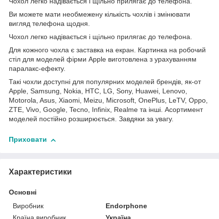
Чохол легко надівається і щільно прилягає до телефона.
Ви можете мати необмежену кількість чохлів і змінювати
вигляд телефона щодня.
Чохол легко надівається і щільно прилягає до телефона.
Для кожного чохла є заставка на екран. Картинка на робочий
стіл для моделей фірми Apple виготовлена з урахуванням
паралакс-ефекту.
Такі чохли доступні для популярних моделей брендів, як-от
Apple, Samsung, Nokia, HTC, LG, Sony, Huawei, Lenovo,
Motorola, Asus, Xiaomi, Meizu, Microsoft, OnePlus, LeTV, Oppo,
ZTE, Vivo, Google, Tecno, Infinix, Realme та інші. Асортимент
моделей постійно розширюється. Завдяки за увагу.
Приховати
Характеристики
Основні
Виробник
Endorphone
Країна виробник
Україна