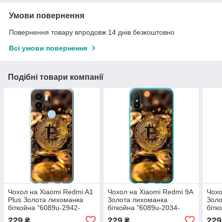
Умови повернення
Повернення товару впродовж 14 днів безкоштовно
Всі умови повернення
Подібні товари компанії
Чохол на Xiaomi Redmi A1
Чохол на Xiaomi Redmi 9A
Чохо
Plus Золота лихоманка
Золота лихоманка
Золо
біткойна "6089u-2942-
біткойна "6089u-2034-
бітк
72104"
72104"
7210
229
229
229
₴
₴