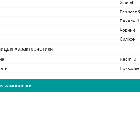
Xiaomi
Без засті
Панель (Н
Чорний
Силікон
ицькі характеристики
на
Redmi 9
инти
Прикольн
ля замовлення