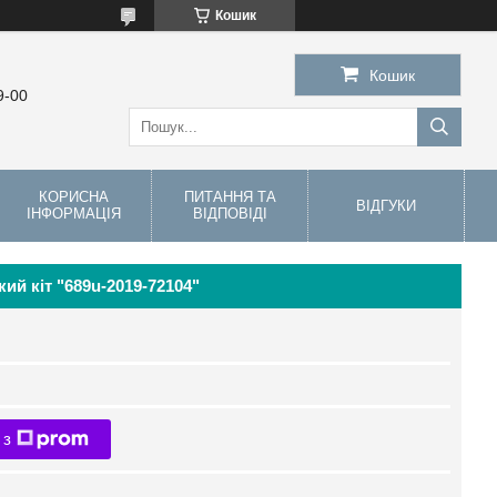
Кошик
Кошик
9-00
КОРИСНА
ПИТАННЯ ТА
ВІДГУКИ
ІНФОРМАЦІЯ
ВІДПОВІДІ
ий кіт "689u-2019-72104"
 з