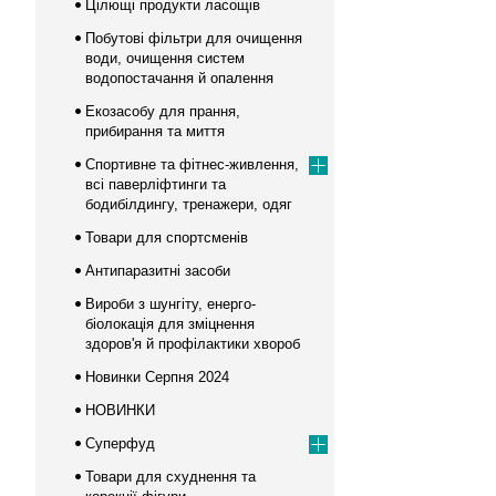
Цілющі продукти ласощів
Побутові фільтри для очищення
води, очищення систем
водопостачання й опалення
Екозасобу для прання,
прибирання та миття
Спортивне та фітнес-живлення,
всі паверліфтинги та
бодибілдингу, тренажери, одяг
Товари для спортсменів
Антипаразитні засоби
Вироби з шунгіту, енерго-
біолокація для зміцнення
здоров'я й профілактики хвороб
Новинки Серпня 2024
НОВИНКИ
Суперфуд
Товари для схуднення та