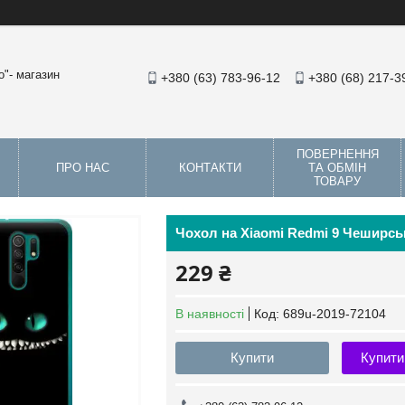
"- магазин
+380 (63) 783-96-12
+380 (68) 217-3
ПОВЕРНЕННЯ
ПРО НАС
КОНТАКТИ
ТА ОБМІН
ТОВАРУ
Чохол на Xiaomi Redmi 9 Чеширськ
229 ₴
В наявності
Код:
689u-2019-72104
Купити
Купити