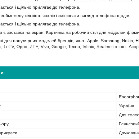
вається і щільно прилягає до телефона.
еобмежену кількість чохлів і змінювати вигляд телефона щодня.
вається і щільно прилягає до телефона.
а є заставка на екран. Картинка на робочий стіл для моделей фірм
ні для популярних моделей брендів, як-от Apple, Samsung, Nokia, HT
s, LeTV, Oppo, ZTE, Vivo, Google, Tecno, Infinix, Realme та інші. А
ки
Endorpho
к
Україна
Для теле
ьору
Глянсови
прикраси
Друкован