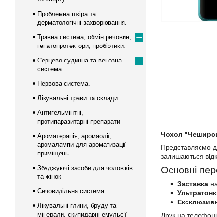
Проблемна шкіра та
дерматологічні захворювання.
Травна система, обмін речовин,
гепатопротектори, пробіотики.
Серцево-судинна та венозна
система
Нервова система.
Лікувальні трави та склади
Антигельмінтні,
протипаразитарні препарати
Чохол "Чеширськ
Ароматерапія, аромаолії,
аромалампи для ароматизації
Представляємо до 
приміщень
залишаються відк
Збуджуючі засоби для чоловіків
Основні пер
та жінок
Заставка
на
Сечовидільна система
Ультратонк
Ексклюзив
Лікувальні глини, бруду та
мінерали, скипидарні емульсії
Друк на телефоні