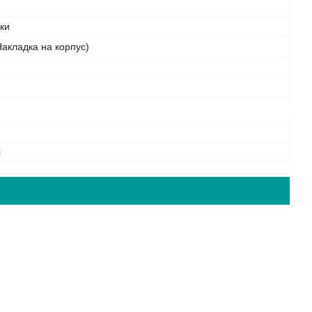
бки
акладка на корпус)
і