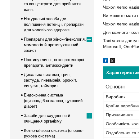
та концентрати для прийняття
Чохол легко наді
ванн.
Ви можете мати н
Натуральні засоби для
Чохол легко наді
поліпшення потенції, препарати
для чоловічого здоров'я
Для кожного чохл
Препарати для жінок-гінекологія,
Такі чохли доступ
мамологія й протипухлинний
Microsoft, OnePlu
захист
Протипухлинні, онкопротекторні
препарати, антиоксиданти
Характеристи
Дихальна система, грип,
застуда, пневмонія, бронхіт,
синусит, гайморит
Основні
Ендокринна система
Виробник
(щизоподібна залоза, цукровий
Країна виробни
діабет)
Призначення
Засоби для схуднення й
очищення організму
Особливість кол
Котно-м'язова система (опорно-
Оздоблення та 
рухова система)