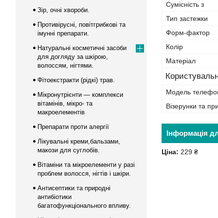
Сумісність з
Зір, очні хвороби.
Тип застежки
Противірусні, повітгрибкові та
Форм-фактор
імунні препарати.
Колір
Натуральні косметичні засоби
для догляду за шкірою,
Матеріал
волоссям, нігтями.
Користувальн
Фітоекстракти (рідкі) трав.
Модель телефо
Мікронутрієнти — комплекси
вітамінів, мікро- та
Візерунки та пр
макроелементів
Препарати проти алергії
Інформація д
Лікувальні креми,бальзами,
макози для суглобів.
Ціна:
229 ₴
Вітаміни та мікроелементи у разі
проблем волосся, нігтів і шкіри.
Антисептики та природні
антибіотики
багатофункціонального впливу.