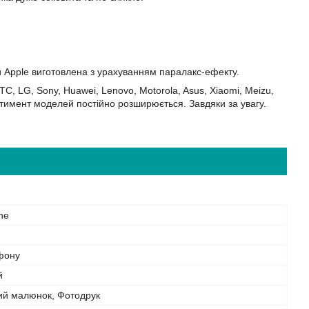
и Apple виготовлена з урахуванням паралакс-ефекту.
C, LG, Sony, Huawei, Lenovo, Motorola, Asus, Xiaomi, Meizu,
сортимент моделей постійно розширюється. Завдяки за увагу.
ne
фону
й
ий малюнок, Фотодрук