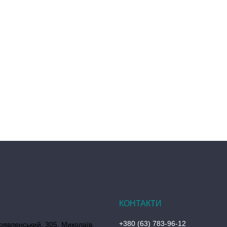
+380 (63) 783-96-12
оявленський, 305, Миколаїв,