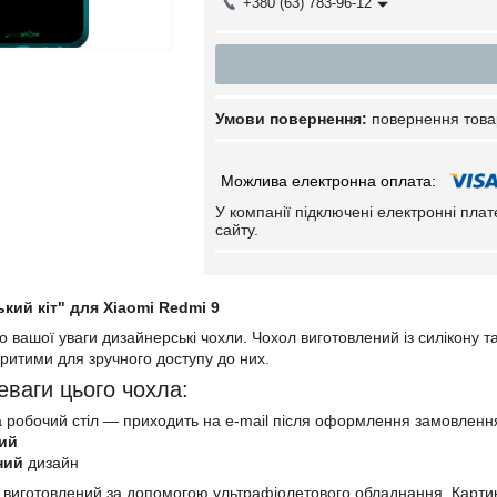
+380 (63) 783-96-12
повернення това
У компанії підключені електронні пла
сайту.
ий кіт" для Xiaomi Redmi 9
вашої уваги дизайнерські чохли. Чохол виготовлений із силікону та
ритими для зручного доступу до них.
еваги цього чохла:
 робочий стіл — приходить на e-mail після оформлення замовленн
ий
ний
дизайн
 виготовлений за допомогою ультрафіолетового обладнання. Картин