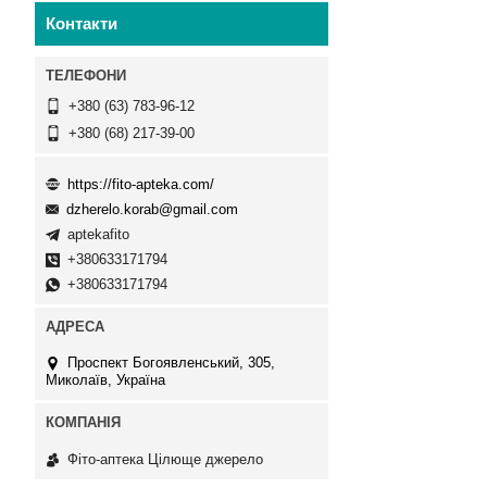
Контакти
+380 (63) 783-96-12
+380 (68) 217-39-00
https://fito-apteka.com/
dzherelo.korab@gmail.com
aptekafito
+380633171794
+380633171794
Проспект Богоявленський, 305,
Миколаїв, Україна
Фіто-аптека Цілюще джерело