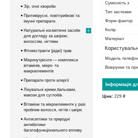
Сумісність з
Зір, очні хвороби.
Тип застежки
Противірусні, повітгрибкові та
Форм-фактор
імунні препарати.
Колір
Натуральні косметичні засоби
для догляду за шкірою,
Матеріал
волоссям, нігтями.
Користувальн
Фітоекстракти (рідкі) трав.
Модель телефо
Мікронутрієнти — комплекси
вітамінів, мікро- та
Візерунки та пр
макроелементів
Препарати проти алергії
Інформація д
Лікувальні креми,бальзами,
макози для суглобів.
Ціна:
229 ₴
Вітаміни та мікроелементи у разі
проблем волосся, нігтів і шкіри.
Антисептики та природні
антибіотики
багатофункціонального впливу.