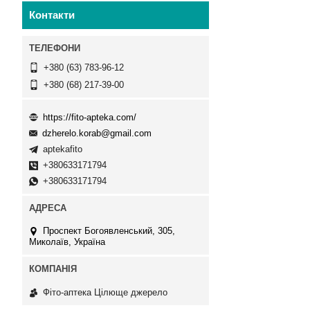
Контакти
+380 (63) 783-96-12
+380 (68) 217-39-00
https://fito-apteka.com/
dzherelo.korab@gmail.com
aptekafito
+380633171794
+380633171794
Проспект Богоявленський, 305,
Миколаїв, Україна
Фіто-аптека Цілюще джерело