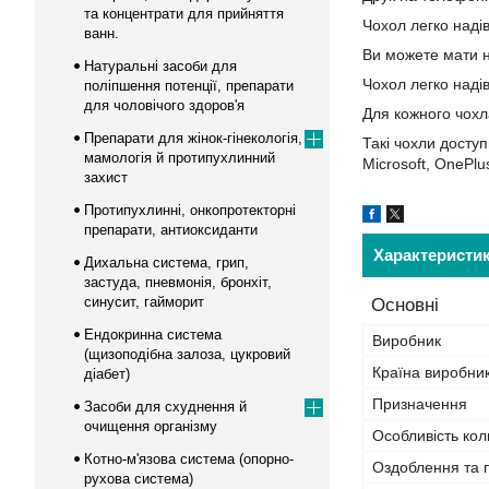
та концентрати для прийняття
Чохол легко наді
ванн.
Ви можете мати н
Натуральні засоби для
Чохол легко наді
поліпшення потенції, препарати
для чоловічого здоров'я
Для кожного чохл
Препарати для жінок-гінекологія,
Такі чохли доступ
мамологія й протипухлинний
Microsoft, OnePlu
захист
Протипухлинні, онкопротекторні
препарати, антиоксиданти
Характеристи
Дихальна система, грип,
застуда, пневмонія, бронхіт,
синусит, гайморит
Основні
Ендокринна система
Виробник
(щизоподібна залоза, цукровий
Країна виробни
діабет)
Призначення
Засоби для схуднення й
очищення організму
Особливість кол
Котно-м'язова система (опорно-
Оздоблення та 
рухова система)