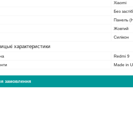
Xiaomi
Без засті
Панель (Н
Жовтий
Силікон
ицькі характеристики
на
Redmi 9
инти
Made in U
ля замовлення