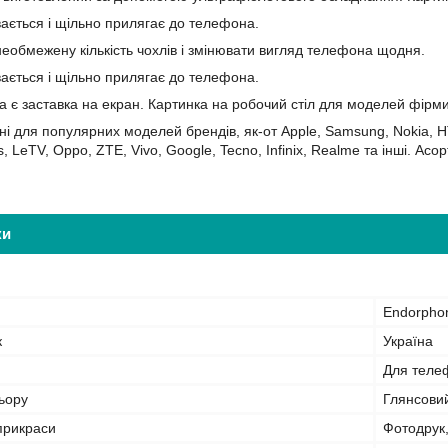
вається і щільно прилягає до телефона.
еобмежену кількість чохлів і змінювати вигляд телефона щодня.
вається і щільно прилягає до телефона.
а є заставка на екран. Картинка на робочий стіл для моделей фірм
ні для популярних моделей брендів, як-от Apple, Samsung, Nokia, HT
s, LeTV, Oppo, ZTE, Vivo, Google, Tecno, Infinix, Realme та інші. А
ки
Endorpho
к
Україна
Для теле
ьору
Глянсови
прикраси
Фотодрук