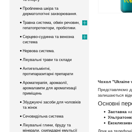
Проблемна шкіра та
дерматологічні захворювання.
Травна система, обмін речовин,
гепатопротектори, пробіотики.
Серцево-судинна та венозна
система
Нервова система.
Лікувальні трави та склади
Антигельмінтні,
протипаразитарні препарати
Чохол "Ukraine 
Ароматерапія, аромаолії,
аромалампи для ароматизації
Представляємо до 
приміщень
залишаються відк
Збуджуючі засоби для чоловіків
Основні пер
та жінок
Заставка
на
Сечовидільна система
Ультратонк
Ексклюзив
Лікувальні глини, бруду та
мінерали, скипидарні емульсії
Друк на телефоні