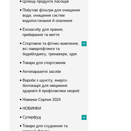
Цілющі продукти ласощів
Побутові фільтри для очищення
води, очищення систем
водопостачання й опалення
Екозасобу для прання,
прибирання та миття
Спортивне та фітнес-живлення,
всі паверліфтинги та
бодибілдингу, тренажери, одяг
Товари для спортсменів
Антипаразитні засоби
Вироби з шунгіту, енерго-
біолокація для зміцнення
здоров'я й профілактики хвороб
Новинки Серпня 2024
НОВИНКИ
Суперфуд
Товари для схуднення та