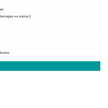
бки
акладка на корпус)
kraine