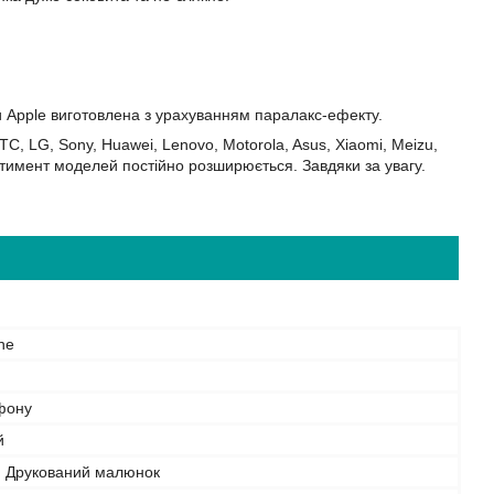
и Apple виготовлена з урахуванням паралакс-ефекту.
C, LG, Sony, Huawei, Lenovo, Motorola, Asus, Xiaomi, Meizu,
сортимент моделей постійно розширюється. Завдяки за увагу.
ne
фону
й
, Друкований малюнок