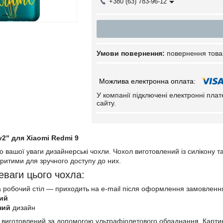
+380 (63) 783-96-12
повернення това
У компанії підключені електронні пла
сайту.
v2" для Xiaomi Redmi 9
вашої уваги дизайнерські чохли. Чохол виготовлений із силікону та
ритими для зручного доступу до них.
еваги цього чохла:
 робочий стіл — приходить на e-mail після оформлення замовленн
ий
ний
дизайн
 виготовлений за допомогою ультрафіолетового обладнання. Картин