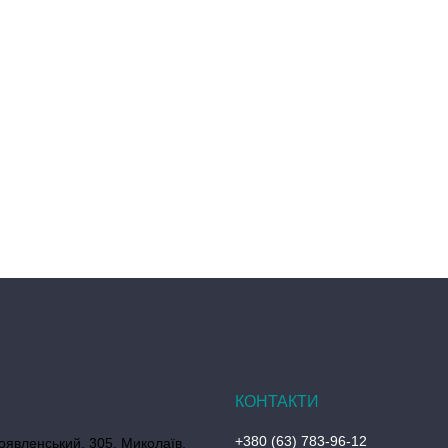
+380 (63) 783-96-12
оявленський, 305, Миколаїв,