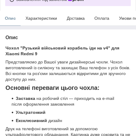
Опис
Характеристики
Доставка
Оплата
Умови п
Опис
Чохол "Рузький військовий корабель іди на v4" для
Xiaomi Redmi 9
Представляємо до Вашої уваги дизайнерські чохли. Чохол
виготовлений із силікону та захищає Ваш телефон з усіх боків.
Всі кнопки та роз'єми залишаються відкритими для зручного
доступу до них.
Основні переваги цього чохла:
Заставка
на робочий стіл — приходить на e-mail
після оформлення замовлення
Ультратонкий
Ексклюзивний
дизайн
Друк на телефоні виготовлений за допомогою
ультрафіолетового обладнання. Картинка дуже соковита та не