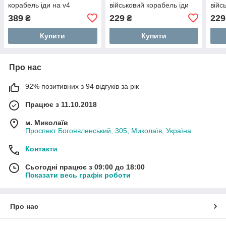
корабель іди на v4
військовий корабель іди
війс
"5223b-2019-72104"
на v4 "5223u-1736-72104"
на v
389
229
229
₴
₴
Купити
Купити
Про нас
92% позитивних з 94 відгуків за рік
Працює з 11.10.2018
м. Миколаїв
Проспект Богоявленський, 305, Миколаїв, Україна
Контакти
Сьогодні працює з 09:00 до 18:00
Показати весь графік роботи
Про нас