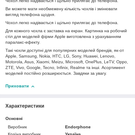
Чохол легко надівається і щільно прилягає до телефона.
Ви можете мати необмежену кількість чохлів і змінювати
вигляд телефона щодня.
Чохол легко надівається і щільно прилягає до телефона.
Для кожного чохла є заставка на екран. Картинка на робочий
стіл для моделей фірми Apple виготовлена з урахуванням
паралакс-ефекту.
Такі чохли доступні для популярних моделей брендів, як-от
Apple, Samsung, Nokia, HTC, LG, Sony, Huawei, Lenovo,
Motorola, Asus, Xiaomi, Meizu, Microsoft, OnePlus, LeTV, Oppo,
ZTE, Vivo, Google, Tecno, Infinix, Realme та інші. Асортимент
моделей постійно розширюється. Завдяки за увагу.
Приховати
Характеристики
Основні
Виробник
Endorphone
Країна виробник
Україна