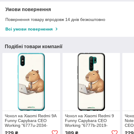
Умови повернення
Повернення товару впродовж 14 днів безкоштовно
Всі умови повернення
Подібні товари компанії
Чохол на Xiaomi Redmi 9A
Чохол на Xiaomi Redmi 9
Чохо
Funny Capybara CEO
Funny Capybara CEO
Note
Working "6777u-2034-
Working "6777b-2019-
CEO 
72104"
72104"
2029
229
389
229
₴
₴