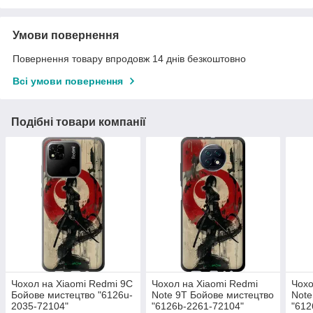
Умови повернення
Повернення товару впродовж 14 днів безкоштовно
Всі умови повернення
Подібні товари компанії
Чохол на Xiaomi Redmi 9C
Чохол на Xiaomi Redmi
Чохо
Бойове мистецтво "6126u-
Note 9T Бойове мистецтво
Note
2035-72104"
"6126b-2261-72104"
"612