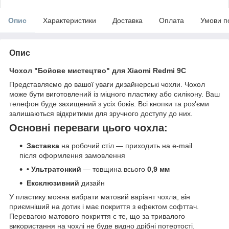
Опис
Характеристики
Доставка
Оплата
Умови п
Опис
Чохол "Бойове мистецтво" для Xiaomi Redmi 9C
Представляємо до вашої уваги дизайнерські чохли. Чохол
може бути виготовлений із міцного пластику або силікону. Ваш
телефон буде захищений з усіх боків. Всі кнопки та роз'єми
залишаються відкритими для зручного доступу до них.
Основні переваги цього чохла:
Заставка
на робочий стіл — приходить на e-mail
після оформлення замовлення
• Ультратонкий
— товщина всього
0,9 мм
Ексклюзивний
дизайн
У пластику можна вибрати матовий варіант чохла, він
приємніший на дотик і має покриття з ефектом софттач.
Перевагою матового покриття є те, що за тривалого
використання на чохлі не буде видно дрібні потертості.