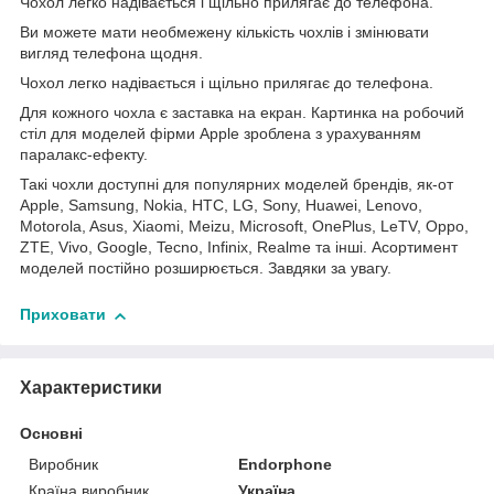
Чохол легко надівається і щільно прилягає до телефона.
Ви можете мати необмежену кількість чохлів і змінювати
вигляд телефона щодня.
Чохол легко надівається і щільно прилягає до телефона.
Для кожного чохла є заставка на екран. Картинка на робочий
стіл для моделей фірми Apple зроблена з урахуванням
паралакс-ефекту.
Такі чохли доступні для популярних моделей брендів, як-от
Apple, Samsung, Nokia, HTC, LG, Sony, Huawei, Lenovo,
Motorola, Asus, Xiaomi, Meizu, Microsoft, OnePlus, LeTV, Oppo,
ZTE, Vivo, Google, Tecno, Infinix, Realme та інші. Асортимент
моделей постійно розширюється. Завдяки за увагу.
Приховати
Характеристики
Основні
Виробник
Endorphone
Країна виробник
Україна