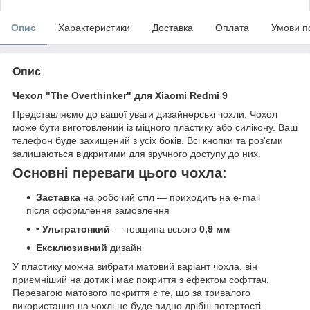
Опис
Характеристики
Доставка
Оплата
Умови п
Опис
Чехол "The Overthinker" для Xiaomi Redmi 9
Представляємо до вашої уваги дизайнерські чохли. Чохол
може бути виготовлений із міцного пластику або силікону. Ваш
телефон буде захищений з усіх боків. Всі кнопки та роз'єми
залишаються відкритими для зручного доступу до них.
Основні переваги цього чохла:
Заставка
на робочий стіл — приходить на e-mail
після оформлення замовлення
• Ультратонкий
— товщина всього
0,9 мм
Ексклюзивний
дизайн
У пластику можна вибрати матовий варіант чохла, він
приємніший на дотик і має покриття з ефектом софттач.
Перевагою матового покриття є те, що за тривалого
використання на чохлі не буде видно дрібні потертості.