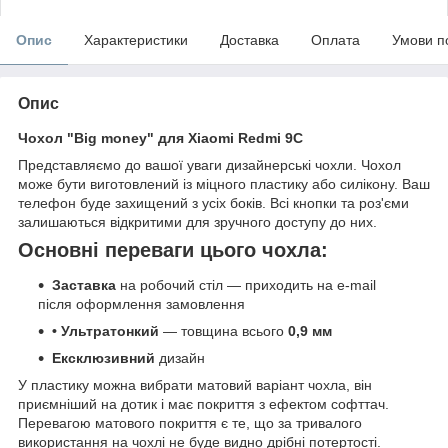
Опис
Характеристики
Доставка
Оплата
Умови п
Опис
Чохол "Big money" для Xiaomi Redmi 9C
Представляємо до вашої уваги дизайнерські чохли. Чохол
може бути виготовлений із міцного пластику або силікону. Ваш
телефон буде захищений з усіх боків. Всі кнопки та роз'єми
залишаються відкритими для зручного доступу до них.
Основні переваги цього чохла:
Заставка
на робочий стіл — приходить на e-mail
після оформлення замовлення
• Ультратонкий
— товщина всього
0,9 мм
Ексклюзивний
дизайн
У пластику можна вибрати матовий варіант чохла, він
приємніший на дотик і має покриття з ефектом софттач.
Перевагою матового покриття є те, що за тривалого
використання на чохлі не буде видно дрібні потертості.