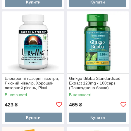
Купити
Купити
Електронні лазерні нівеліри,
Ginkgo Biloba Standardized
Якісний нівелір, Хороший
Extract 120mg - 100caps
лазерний рівень, Рівні
(Пошкоджена банка)
будівельні професійні OA-27
В наявності
В наявності
423
465
₴
₴
Купити
Купити