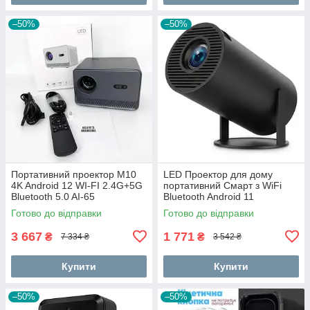
–50%
–50%
Портативний проектор M10
LED Проектор для дому
4K Android 12 WI-FI 2.4G+5G
портативний Смарт з WiFi
Bluetooth 5.0 AI-65
Bluetooth Android 11
1280х720р Black LC-68
Готово до відправки
Готово до відправки
3 667
1 771
₴
₴
7 334 ₴
3 542 ₴
Купити
Купити
–50%
–50%