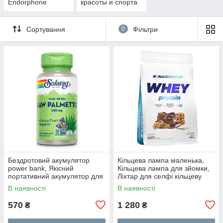
Endorphone
красоты и спорта
Сортування
0
Фільтри
Бездротовий акумулятор
Кільцева лампа маленька,
power bank, Якісний
Кільцева лампа для зйомки,
портативний акумулятор для
Ліхтар для селфі кільцеву
телефону, Powerbank для
лампу QV-94
В наявності
В наявності
дому VG-33
570
1 280
₴
₴