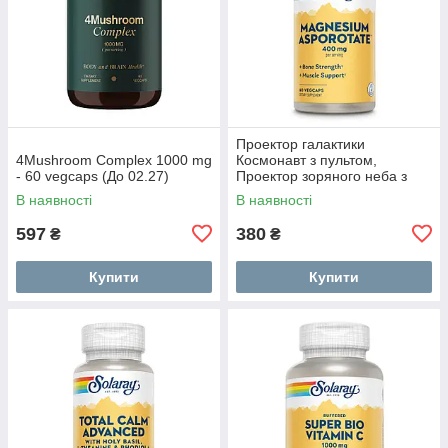
Проектор галактики
4Mushroom Complex 1000 mg
Космонавт з пультом,
- 60 vegcaps (До 02.27)
Проектор зоряного неба з
пультом дистанційного
В наявності
В наявності
керування UH-91
597
380
₴
₴
Купити
Купити