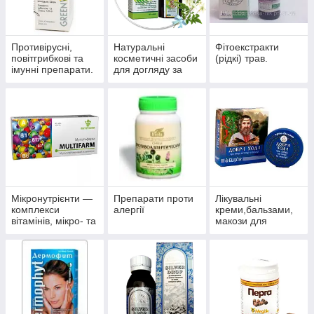
Противірусні,
Натуральні
Фітоекстракти
повітгрибкові та
косметичні засоби
(рідкі) трав.
імунні препарати.
для догляду за
шкірою, волоссям,
нігтями.
Мікронутрієнти —
Препарати проти
Лікувальні
комплекси
алергії
креми,бальзами,
вітамінів, мікро- та
макози для
макроелементів
суглобів.