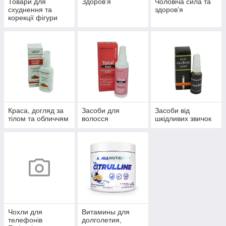
Товари для
Здоров'я
Чоловіча сила та
схуднення та
здоров’я
корекції фігури
Краса, догляд за
Засоби для
Засоби від
тілом та обличчям
волосся
шкідливих звичок
Чохли для
Витамины для
телефонів
долголетия,