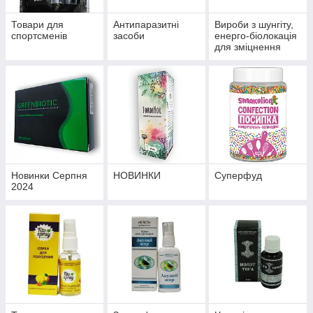
Товари для
Антипаразитні
Вироби з шунгіту,
спортсменів
засоби
енерго-біолокація
для зміцнення
здоров'я й
профілактики
хвороб
Новинки Серпня
НОВИНКИ
Суперфуд
2024