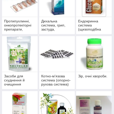
Протипухлинні,
Дихальна
Ендокринна
онкопротекторні
система, грип,
система
препарати,
застуда,
(щизоподібна
антиоксиданти
пневмонія,
залоза, цукровий
бронхіт, синусит,
діабет)
гайморит
Засоби для
Котно-м'язова
Зір, очні хвороби.
схуднення й
система (опорно-
очищення
рухова система)
організму