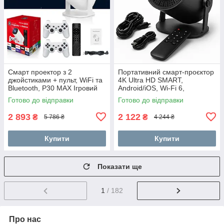
Смарт проектор з 2
Портативний смарт-проєктор
джойстиками + пульт, WiFi та
4K Ultra HD SMART,
Bluetooth, Р30 МАХ Ігровий
Android/iOS, Wi-Fi 6,
проектор для дому приставка
Bluetooth, HDMI, домашній
Готово до відправки
Готово до відправки
UX-20
кінотеатр JU-56
2 893
2 122
₴
₴
5 786 ₴
4 244 ₴
Купити
Купити
Показати ще
1
/ 182
Про нас