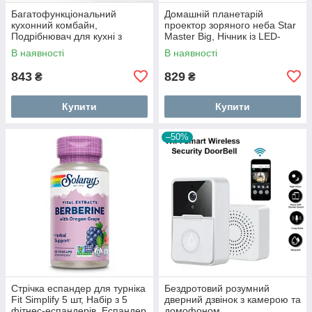
Багатофункціональний
Домашній планетарій
кухонний комбайн,
проектор зоряного неба Star
Подрібнювач для кухні з
Master Big, Нічник із LED-
металевою чашею, Блендери
підсвічуванням від USB QX-
В наявності
В наявності
з насадками KH-96
45
843
829
₴
₴
Купити
Купити
–50%
Стрічка еспандер для турніка
Бездротовий розумний
Fit Simplify 5 шт, Набір з 5
дверний дзвінок з камерою та
фітнес-еспандерів, Еспандер
домофоном