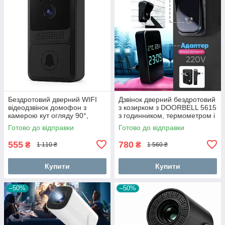
Бездротовий дверний WIFI
Дзвінок дверний бездротовий
відеодзвінок домофон з
з козирком з DOORBELL 5615
камерою кут огляду 90°,
з годинником, термометром і
нічне бачення, мобільний
показником вологості RA-32
Готово до відправки
Готово до відправки
додаток FE-50
555
780
₴
₴
1 110 ₴
1 560 ₴
Купити
Купити
–50%
–50%