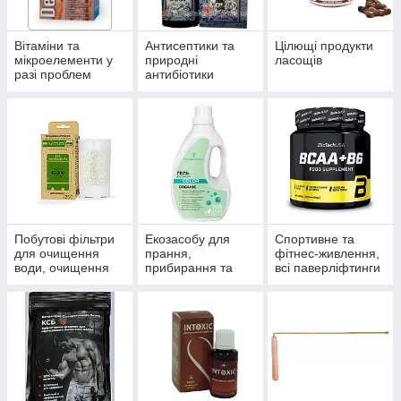
Вітаміни та
Антисептики та
Цілющі продукти
мікроелементи у
природні
ласощів
разі проблем
антибіотики
волосся, нігтів і
багатофункціонал
шкіри.
ьного впливу.
Побутові фільтри
Екозасобу для
Спортивне та
для очищення
прання,
фітнес-живлення,
води, очищення
прибирання та
всі паверліфтинги
систем
миття
та бодибілдингу,
водопостачання й
тренажери, одяг
опалення