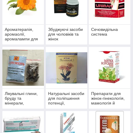
Ароматерапія,
Збуджуючі засоби
Сечовидільна
аромаолії,
для чоловіків та
система
аромалампи для
жінок
ароматизації
приміщень
Лікувальні глини,
Натуральні засоби
Препарати для
бруду та
для поліпшення
жінок-гінекологія,
мінерали,
потенції,
мамологія й
скипидарні
препарати для
протипухлинний
емульсії та
чоловічого
захист
концентрати для
здоров'я
прийняття ванн.