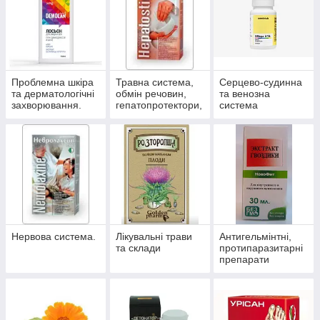
Проблемна шкіра
Травна система,
Серцево-судинна
та дерматологічні
обмін речовин,
та венозна
захворювання.
гепатопротектори,
система
пробіотики.
Нервова система.
Лікувальні трави
Антигельмінтні,
та склади
протипаразитарні
препарати