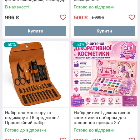
вправ тренажерний OV-18
водонепроникний DF-37
В наявності
Готово до відправки
996
500
₴
₴
1 000 ₴
Купити
Купити
–50%
–50%
Набір для манікюру та
Набір дитячої декоративної
педикюру з 16 предметів /
косметики з набором для
Професійний набір
створення прикрас 2в1
інструментів 16 в 1 з
MakeUp Набір для дівчаток
Готово до відправки
Готово до відправки
нержавіючої сталі у футлярі
BC-25
SM-42