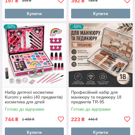
197
392
₴
₴
394 ₴
784 ₴
Купити
Купити
–50%
–50%
Набір дитячої косметики
Професійний набір для
Kuromi у кейсі (40 предметів)
манікюру та педикюру 18
косметика для дітей
предметів TR-95
косметика дитяча YF-93
Готово до відправки
Готово до відправки
744
223
₴
₴
1 488 ₴
446 ₴
Купити
Купити